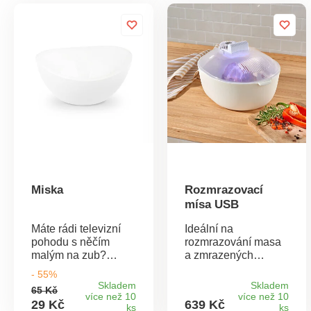
Miska
Rozmrazovací
mísa USB
Máte rádi televizní
Ideální na
pohodu s něčím
rozmrazování masa
malým na zub?
a zmrazených
Miska z pevného a
potravin: elektrická
- 55%
přitom lehkého
rozmrazovací mísa
Skladem
Skladem
65 Kč
akrylu se skvěle hodí
se zabudovaným
více než 10
více než 10
29 Kč
639 Kč
pro servírování
ks
ventilátorem.
ks