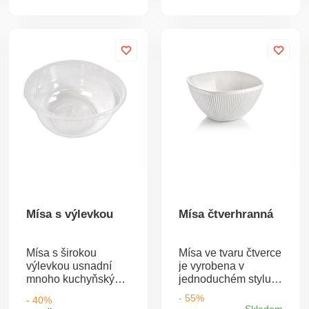
nabídce z několika
velikostí.
Mísa s výlevkou
Mísa čtverhranná
Mísa s širokou
Mísa ve tvaru čtverce
výlevkou usnadní
je vyrobena v
mnoho kuchyňských
jednoduchém stylu a
aktivit. Díky výlevce
proto se hodí do
- 55%
- 40%
z ní snadno vylijete
každé domácnosti.
Skladem