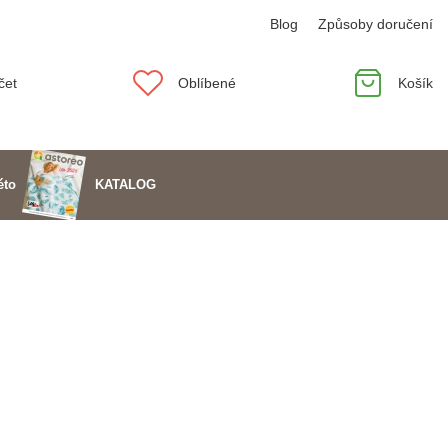
Blog
Způsoby doručení
čet
Oblíbené
Košík
KATALOG
éto