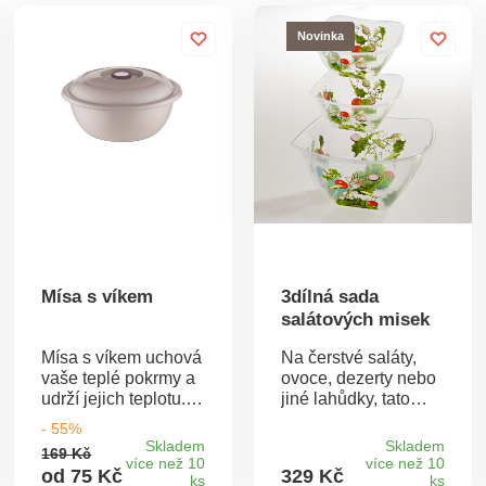
Novinka
Mísa s víkem
3dílná sada
salátových misek
Mísa s víkem uchová
Na čerstvé saláty,
vaše teplé pokrmy a
ovoce, dezerty nebo
udrží jejich teplotu.
jiné lahůdky, tato
Mísa s víkem Udrží
exkluzivní sada
- 55%
potraviny čerstvé
misek je ideální.
Skladem
Skladem
169 Kč
Materiál: zdravotně
více než 10
více než 10
od 75 Kč
329 Kč
nezávadný plast. V
ks
ks