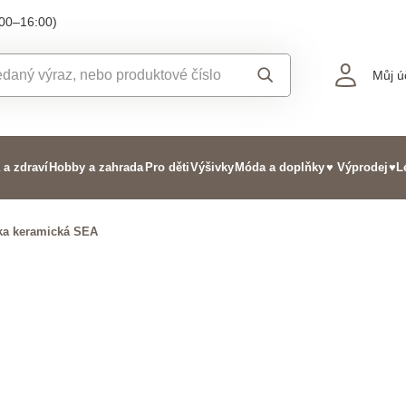
:00–16:00)
Můj ú
 a zdraví
Hobby a zahrada
Pro děti
Výšivky
Móda a doplňky
♥ Výprodej
♥L
ka keramická SEA