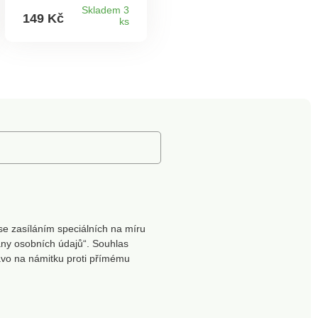
ve svěžím letním
Skladem 3
149 Kč
ks
designu citrónů.
se zasíláním speciálních na míru
ny osobních údajů“. Souhlas
ávo na námitku proti přímému