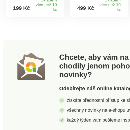
odolného plastu.
Dřevěný podnos tak
více než 10
více než 10
199 Kč
499 Kč
Mísy do sebe svou
ks
4 barevnými
ks
velikostí úhledně
kovovými
zapadají a
napichovátky je
nezaberou tak při
součástí dodávky.
ukládání žádné
Keramika s
místo. Pro snadnou
dřevěným
manipulaci jsou
podnosem.
vybavené vylévacím
Univerzální použití.
hrdlem. Pro
Zdarma: 4
Chcete, aby vám na 
uchovávání potravin
napichovátka.
chodily jenom poh
má každá mísa své
víčko. Jsou vhodné
novinky?
do myčky.Objem: 1,2
l, 2 l, 3,4 l.Mísy
Alpina sada 3
Odebírejte náš online katalo
ksSnadné
skladováníVíčkaVhodné
získáte přednostní přístup ke 
do myčky
všechny novinky na e-shopu uvi
každý týden vám pošleme insp