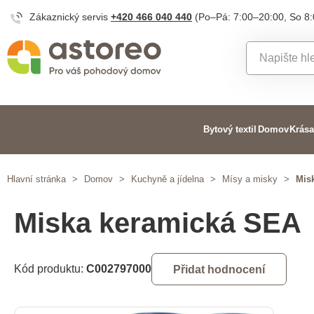
Zákaznický servis
+420 466 040 440
(Po–Pá: 7:00–20:00, So 8
Bytový textil
Domov
Krása
Hlavní stránka
>
Domov
>
Kuchyně a jídelna
>
Mísy a misky
>
Mis
Miska keramická SEA
Kód produktu:
C002797000
Přidat hodnocení