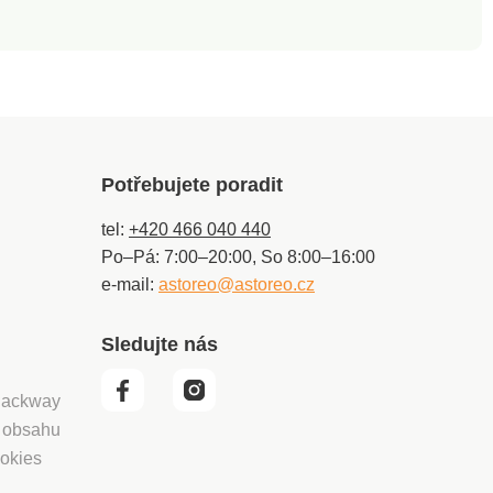
Potřebujete poradit
tel:
+420 466 040 440
Po–Pá: 7:00–20:00, So 8:00–16:00
e-mail:
astoreo@astoreo.cz
Sledujte nás
 Packway
í obsahu
okies