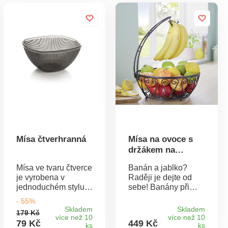
Mísa čtverhranná
Mísa na ovoce s
držákem na
banány
Mísa ve tvaru čtverce
Banán a jablko?
je vyrobena v
Raději je dejte od
jednoduchém stylu a
sebe! Banány při
proto se hodí do
zrání uvolňují plynný
- 55%
každé domácnosti.
ethylen, který
Skladem
Skladem
179 Kč
Je nesmírně
způsobuje rychlejší
více než 10
více než 10
79 Kč
449 Kč
praktická a můžete v
ks
zrání a zkažení
ks