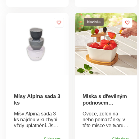
sušenek, oříšků
Praktická také na
nebo oliv.Není
sušení nádobí, mytí
snadné ji rozbít a je
ovoce a zeleniny.
odolná proti
Elektrická cirkulace
Novinka
poškrábáníDíky
vzduchu. Na maso a
antibakteriální
zmrazenou zeleninu.
úpravě je vhodná pro
Napájení přes USB.
každodenní
použitíSnadno ji
umyjte i v myčce na
nádobíRozměry:
šířka 14cm, délka
16,5cm, výška 8cm
Mísy Alpina sada 3
Miska s dřevěným
ks
podnosem
„Srdce“
Mísy Alpina sada 3
Ovoce, zelenina
ks najdou v kuchyni
nebo pomazánky, v
vždy uplatnění. Jsou
této misce ve tvaru
vyrobené z
srdce chutná vše
robustního a
mnohem lépe.
Skladem
Skladem