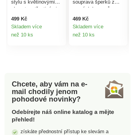
stylu s květinovými
souprava šperků z
akcenty a třpytivými
pravých kamenů s
kamínky - hravé a
filigránovým stromem
499 Kč
469 Kč
elegantní zároveň.
života je krásným
Skladem více
Skladem více
Jemný řemínek se
dárkem nebo
Detail
Detail
než 10 ks
než 10 ks
přizpůsobí každému
talismanem pro štěstí.
zápěstí. Elegantní
produktu
produktu
design. Vintage
provedení. Variabilní
stahovací popruh.
Chcete, aby vám na e-
mail
chodily jenom
pohodové novinky?
Odebírejte náš online katalog a mějte
přehled!
získáte přednostní přístup ke slevám a