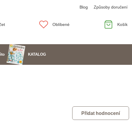
Blog
Způsoby doručení
čet
Oblíbené
Košík
KATALOG
éto
Přidat hodnocení