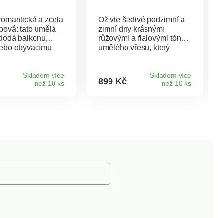
romantická a zcela
Oživte šedivé podzimní a
bová: tato umělá
zimní dny krásnými
 dodá balkonu,
růžovými a fialovými tóny
nebo obývacímu
umělého vřesu, který
rvalé barevné
vypadá jako živý.
– a to zcela bez
Dekorativně
í. S barvou
naaranžovaný v závěsném
Skladem více
Skladem více
899 Kč
než 10 ks
než 10 ks
proti
koši z lehkého plastu
ostním vlivům a
odolného proti počasí se
čům v terakotovém
starobronzovým vzhledem.
. Žádné zalévání,
Rozkvetlá nádhera bez
adnutí. Do
námahy. Žádné zalévání,
 i exteriéru.
žádné sečení. Odolnost
rough.
vůči počasí.
Gainsborough.