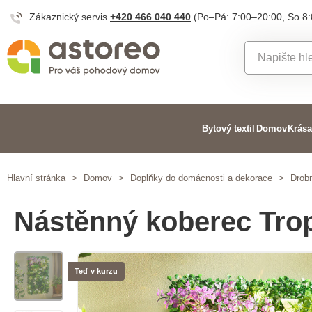
Zákaznický servis
+420 466 040 440
(Po–Pá: 7:00–20:00, So 8
Bytový textil
Domov
Krása
Hlavní stránka
>
Domov
>
Doplňky do domácnosti a dekorace
>
Drob
Nástěnný koberec Tro
Teď v kurzu