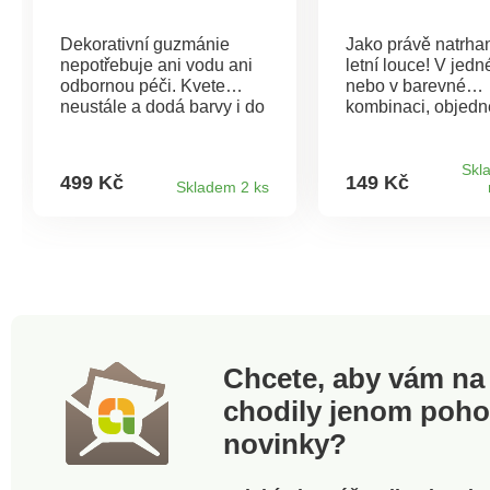
Dekorativní guzmánie
Jako právě natrha
nepotřebuje ani vodu ani
letní louce! V jedn
odbornou péči. Kvete
nebo v barevné
neustále a dodá barvy i do
kombinaci, objedne
temných koutů.
hned několik těcht
bohatě rozkvetlých
najednou.Vypadají
Skl
499 Kč
149 Kč
Skladem 2 ks
živé. Bez péče.
Chcete, aby vám na 
chodily jenom poh
novinky?