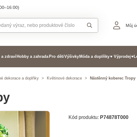
:00–16:00)
Můj ú
 a zdraví
Hobby a zahrada
Pro děti
Výšivky
Móda a doplňky
♥ Výprodej
♥L
né dekorace a doplňky
>
Květinové dekorace
>
Nástěnný koberec Tropy
py
Kód produktu:
P74878T000