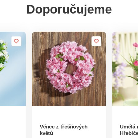
Doporučujeme
Věnec z třešňových
Umělá r
květů
Hřebíč