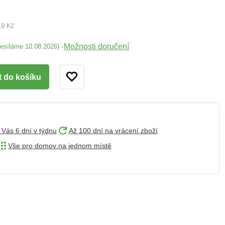
19 Kč
Možnosti doručení
-
desíláme 10.08.2026)
t do košíku
 Vás 6 dní v týdnu
Až 100 dní na vrácení zboží
Vše pro domov na jednom místě