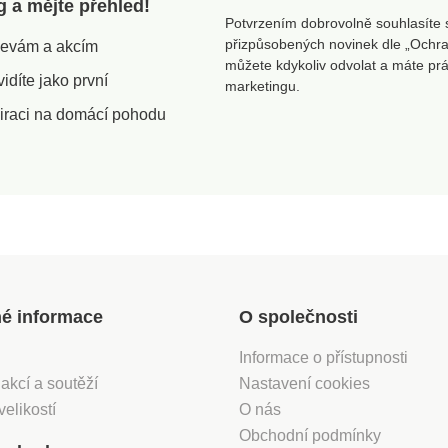
g a mějte přehled!
Potvrzením dobrovolně souhlasíte 
přizpůsobených novinek dle „Ochra
slevám a akcím
můžete kdykoliv odvolat a máte pr
díte jako první
marketingu.
iraci na domácí pohodu
né informace
O společnosti
Informace o přístupnosti
 akcí a soutěží
Nastavení cookies
velikostí
O nás
Obchodní podmínky