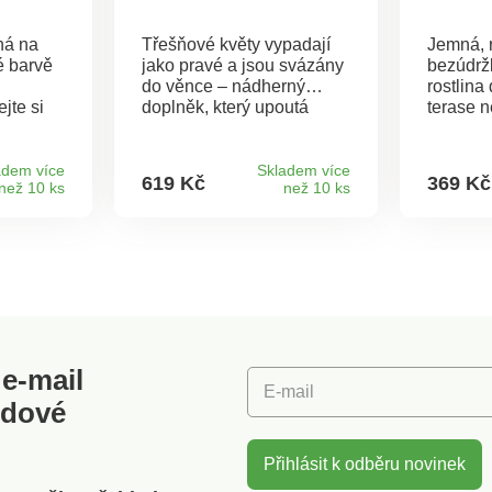
ná na
Třešňové květy vypadají
Jemná, 
é barvě
jako pravé a jsou svázány
bezúdrž
do věnce – nádherný
rostlina
jte si
doplněk, který upoutá
terase 
o
pozornost u Vašich dveří,
pokoji t
 kytic
na stěně nebo jako
akcenty 
 jako
dekorace na stůl.
zaléván
adem více
Skladem více
619 Kč
369 Kč
než 10 ks
než 10 ks
Nadýchané květiny. Jak
odolnou 
živé. Eldo.
povětrn
květiná
vzhledu
žádné v
interiéru
Gainsbo
e-mail
E-mail
odové
Přihlásit k odběru novinek