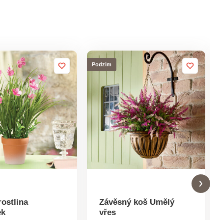
Podzim
ostlina
Závěsný koš Umělý
ek
vřes