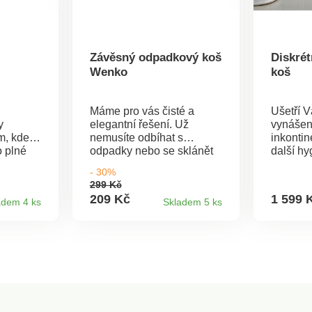
Závěsný odpadkový koš
Diskré
Wenko
koš
Máme pro vás čisté a
Ušetří 
y
elegantní řešení. Už
vynášen
m, kde
nemusíte odbíhat s
inkontin
 plné
odpadky nebo se sklánět
další hy
do kuchyňského koše.
můžete p
- 30%
pedálem
Nyní už jen shrnete
do této 
299 Kč
 bez
přiloženou špachtlí odpad
nádoby 
209 Kč
1 599 
adem 4 ks
Skladem 5 ks
kou
do závěsného
ložnici
nejen
odpadkového koše
těsnění
tvar, ale
Wenko. Budete
vzniku 
vný
překvapení, jak pohodlné
přihrád
rému ho
to je. Stačí zavěsit koš na
naplněné
e
zásuvku nebo spodní
na míru,
dveře skříňky.Materiál:
Součástí
 objemu
polypropylen. Vzdálenost
hygieni
x 375 x
závěsné části je: 3,5 cm.
m). Hygienický a