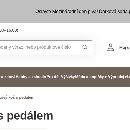
Oslavte Mezinárodní den piva! Dárková sada
:00–16:00)
Můj ú
 a zdraví
Hobby a zahrada
Pro děti
Výšivky
Móda a doplňky
♥ Výprodej
♥L
kový koš s pedálem
s pedálem