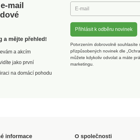
e-mail
Rozměry: 32,5 x 9 x 17,5
nenápad
E-mail
cm. Hmotnost: 220
utěsněn
odové
g. Závěsný odpadkový koš
bariéro
WenkoČisté a elegantní
manipula
řešení kuchyňského
odpovída
Přihlásit k odběru novinek
odpaduK zavěšení na
g a mějte přehled!
zásuvku nebo horní část
Potvrzením dobrovolně souhlasíte 
skříňkySoučástí balení je
přizpůsobených novinek dle „Ochra
slevám a akcím
špachtle
můžete kdykoliv odvolat a máte pr
díte jako první
marketingu.
iraci na domácí pohodu
né informace
O společnosti