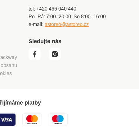
tel:
+420 466 040 440
Po–Pá: 7:00–20:00, So 8:00–16:00
e-mail:
astoreo@astoreo.cz
Sledujte nás
 Packway
í obsahu
okies
řijímáme platby