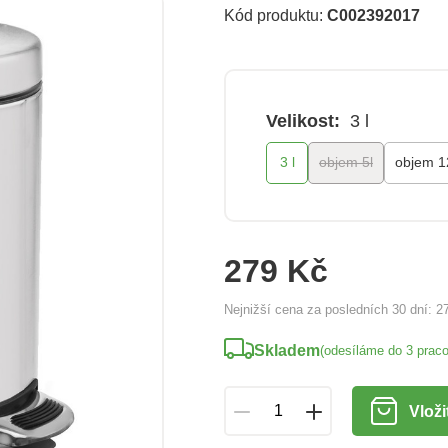
Kód produktu:
C002392017
Velikost:
3 l
3 l
objem 5l
objem 12
279 Kč
Nejnižší cena za posledních 30 dní:
2
Skladem
(odesíláme do 3 prac
Vloži