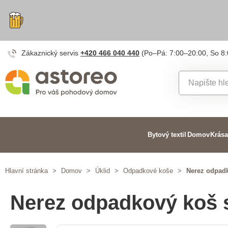
Zákaznický servis
+420 466 040 440
(Po–Pá: 7:00–20:00, So 8
Bytový textil
Domov
Krása
Hlavní stránka
>
Domov
>
Úklid
>
Odpadkové koše
>
Nerez odpad
Nerez odpadkový koš 