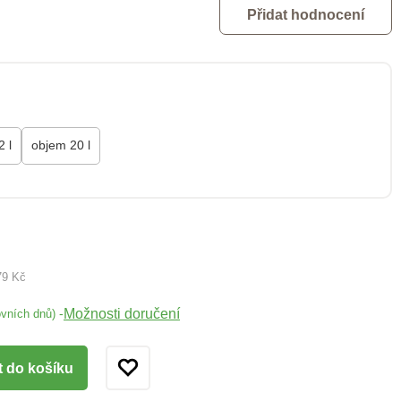
Přidat hodnocení
 l
objem 20 l
79 Kč
Možnosti doručení
-
ovních dnů)
t do košíku