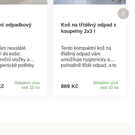
tní odpadkový
Koš na tříděný odpad z
koupelny 2x3 l
Vám neustálé
Tento kompaktní koš na
í do koše:
tříděný odpad vám
enční vložky a
umožňuje hygienicky a
gienické potřeby
pohodlně třídit odpad, a to
o použití vyhodit
iv koupelně. Dvě 3litrové
diskrétní sběrné
vložky lze vyjmout
v koupelně nebo
samostatně. Víko se tiše
Skladem více
Skladem více
Kč
869 Kč
než 10 ks
než 10 ks
. Vzduchotěsné
zavírá a povrch z
 okamžitě zabrání
nerezavějící oceli se
zápachu. Druhá
snadno čistí. 2 vyjímatelné
ka umožňuje
vložky o objemu 3l.
 sáčky rozstříhat
Hygienický, snadná
 vyjmout a vyhodit.
údržba. Víko s tichým
 balení jsou 3 role
zavíráním. Clarsen.
ckých sáčků (11