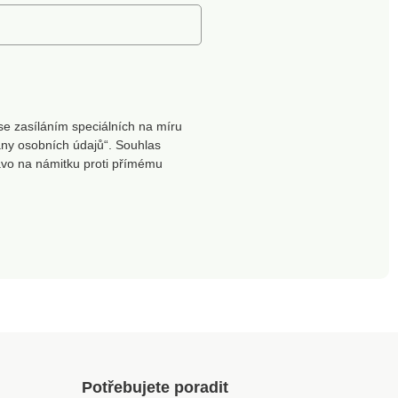
ný. Vzduchotěsné
í. Se zápachovou
u. Snadná
ce. Včetně 3 rolí
jících sáčků.
se zasíláním speciálních na míru
ny osobních údajů“. Souhlas
ávo na námitku proti přímému
Potřebujete poradit