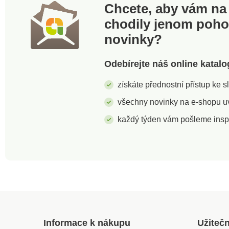
Chcete, aby vám na 
450 mm
chodily jenom poh
novinky?
Odebírejte náš online katalo
získáte přednostní přístup ke 
všechny novinky na e-shopu uvi
každý týden vám pošleme insp
Informace k nákupu
Užiteč