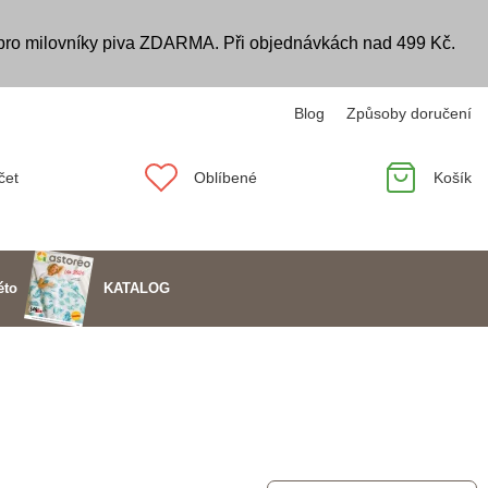
 pro milovníky piva ZDARMA. Při objednávkách nad 499 Kč.
Blog
Způsoby doručení
čet
Oblíbené
Košík
KATALOG
éto