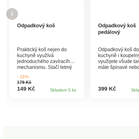
Odpadkový koš
Odpadkový koš
pedálový
Praktický koš nejen do
Odpadkový koš do
kuchyně využívá
kuchyně i koupeln
jednoduchého zavíracího
využijete všude ta
mechanismu. Stačí letmý
máte špinavé nebo
dotyk víka, které se po
ruce. Jednoduché
- 15%
vhození odpadků do koše
otevírání nožním 
179 Kč
neslyšně a samo
umožňuje obsluhu
149 Kč
399 Kč
Skladem 5 ks
Skl
zavře.Odnímatelné víko
dotyku rukou. Vel
umožňuje snadné čištěníZ
předností koše je 
odolného plastu o objemu
příjemný zaoblený 
6 lRozměry: 235 x 200 x
především jeho ro
230 mm
zadní díl, díky kte
lze umístit těsně k
stěně.Vyrobený z
odolného plastu o
32 lRozměry: 400 