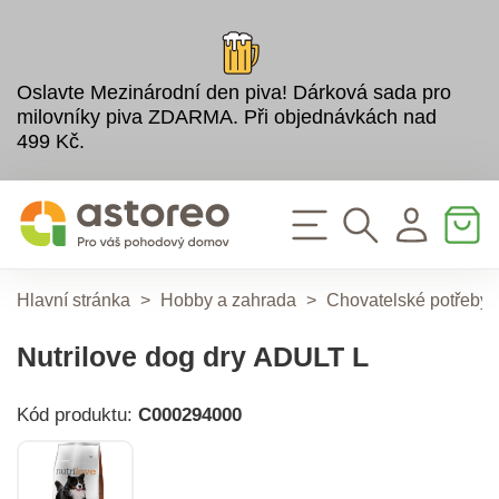
Oslavte Mezinárodní den piva! Dárková sada pro
milovníky piva ZDARMA. Při objednávkách nad
499 Kč.
Hlavní stránka
>
Hobby a zahrada
>
Chovatelské potřeby
Nutrilove dog dry ADULT L
Kód produktu:
C000294000