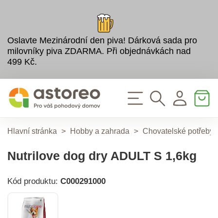
Oslavte Mezinárodní den piva! Dárková sada pro
milovníky piva ZDARMA. Při objednávkách nad
499 Kč.
Hlavní stránka
>
Hobby a zahrada
>
Chovatelské potřeby
Nutrilove dog dry ADULT S 1,6kg
Kód produktu:
C000291000