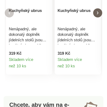
Kuchyňský ubrus
Kuchyňský ubrus
Nenápadný, ale
Nenápadný, ale
dokonalý doplněk
dokonalý doplněk
jídelních stolů jsou
jídelních stolů jsou
kvalitní ubrusy. Ubrus
kvalitní ubrusy. Ubrus
dokáže v místnosti
dokáže v místnosti
319 Kč
319 Kč
mistrně čarovat s
mistrně čarovat s
Skladem více
Skladem více
atmosférou a jídlo
atmosférou a jídlo
Detail
Detail
než 10 ks
než 10 ks
hned chutná ještě
hned chutná ještě
lépe.Na výběr ze 7
lépe.Na výběr ze 7
produktu
produktu
barev.Materiál kvalitní
barev.Materiál kvalitní
100%
100%
polyester.Rozměry:
polyester.Rozměry:
140 x 200 cm.
140 x 200 cm.
Chcete, aby vám na e-