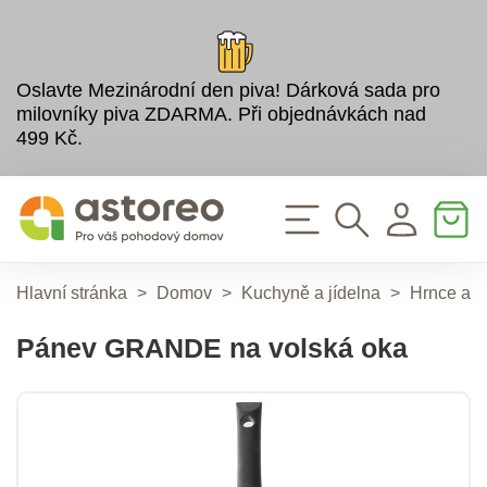
Oslavte Mezinárodní den piva! Dárková sada pro
milovníky piva ZDARMA. Při objednávkách nad
499 Kč.
Hlavní stránka
>
Domov
>
Kuchyně a jídelna
>
Hrnce a 
Pánev GRANDE na volská oka