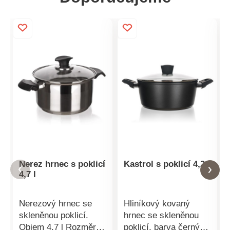
Nerez hrnec s poklicí
Kastrol s poklicí 4,2 l
4,7 l
Nerezový hrnec se
Hliníkový kovaný
skleněnou poklicí.
hrnec se skleněnou
Objem 4,7 l Rozměry
poklicí, barva černý