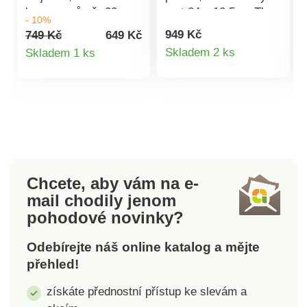
hrnce - průměr 22 cm,
mat.24 x 10,5 cmTl.
- 10%
výška 12,5 cm, Na
stěny 3,0
949 Kč
749 Kč
649 Kč
vnitřní straně hrnce
mmZnačkový
Detail
Detail
Skladem 2 ks
Skladem 1 ks
měrka objemu
nepřílnavý 3vrstvý
produktu
produktu
Sendwichové dno
povrch ILAG
Hrnec lze používat na
PREMIUMVnější
všechny typy varných
2vrstvý žáruvzdorný
desek vč. indukce
nástřikIndukční dno s
piktogramovým
laserovým
potiskemKnob a ucha
Chcete, aby vám na e-
se soft touch
mail
chodily jenom
povrchovou úpravou
pohodové novinky?
Odebírejte náš online katalog a mějte
přehled!
získáte přednostní přístup ke slevám a