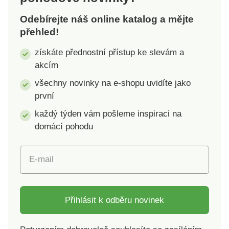
průzračnost.
Rozměry: 109 x 109 x
Odebírejte náš online katalog a mějte
Rozměry: 13,7 x 13,7
155 mm Objem 0,9 l
přehled!
x 19,5 cm. Objem:
Jednoduchý a stylový
1,75 l.
tvar Praktická do
získáte přednostní přístup ke slevám a
kuchyně, koupelny
akcím
nebo psací stůl
Odolný proti oděru a
všechny novinky na e-shopu uvidíte jako
rozbití Antibakteriální
první
a zdravotně
každý týden vám pošleme inspiraci na
nezávadný materiál Je
vhodná do myčky
domácí pohodu
E-mail
Přihlásit k odběru novinek