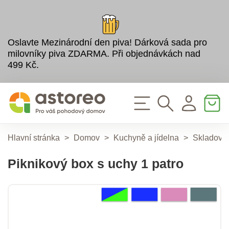
Oslavte Mezinárodní den piva! Dárková sada pro
milovníky piva ZDARMA. Při objednávkách nad
499 Kč.
Hlavní stránka
>
Domov
>
Kuchyně a jídelna
>
Skladován
Piknikový box s uchy 1 patro