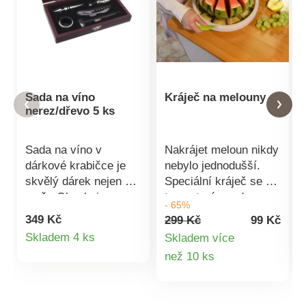
Sada na víno
Kráječ na melouny
nerez/dřevo 5 ks
Sada na víno v
Nakrájet meloun nikdy
dárkové krabičce je
nebylo jednodušší.
skvělý dárek nejen pro
Speciální kráječ se o
muže.Obsahuje
to postará snadno a
- 65%
skládací vývrtku s
rychle. Jednoduchá
349 Kč
299 Kč
99 Kč
nožíkem, zátku,
manipulace díky
Detail
Skladem 4 ks
Skladem více
kroužek na ubrousek,
speciálním úchytkám.
Detail
než 10 ks
produktu
nálevku a
Rozměry: 35 x 31 x 7
teploměrMateriál:
cm.
produktu
nerez, dřevoRozměry: