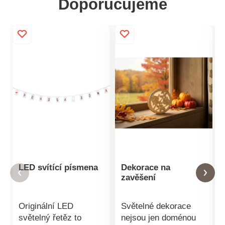
Doporučujeme
LED svítící písmena
Dekorace na
zavěšení
Originální LED
Světelné dekorace
světelný řetěz to
nejsou jen doménou