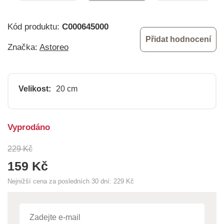
Kód produktu:
C000645000
Přidat hodnocení
Značka:
Astoreo
Velikost:
20 cm
Vyprodáno
229 Kč
159 Kč
Nejnižší cena za posledních 30 dní:
229 Kč