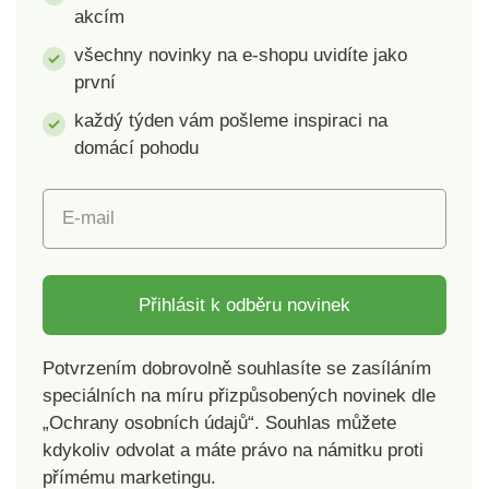
akcím
nejste omezováni
přístupem k el.
všechny novinky na e-shopu uvidíte jako
zásuvce a dekoraci
první
tak můžete umístit
každý týden vám pošleme inspiraci na
kdekoliv Báječně se
hodí i na balkóny,
domácí pohodu
terasy a do zahrad
Napájení 2 x AAA
E-mail
baterie, které nejsou
součástí balení
Přihlásit k odběru novinek
Potvrzením dobrovolně souhlasíte se zasíláním
speciálních na míru přizpůsobených novinek dle
„Ochrany osobních údajů“. Souhlas můžete
kdykoliv odvolat a máte právo na námitku proti
přímému marketingu.