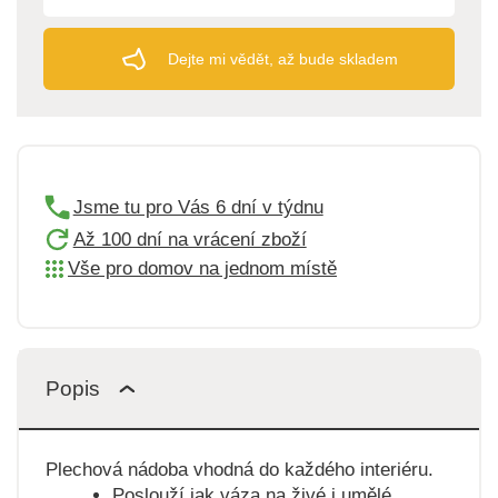
Dejte mi vědět, až bude skladem
Jsme tu pro Vás 6 dní v týdnu
Až 100 dní na vrácení zboží
Vše pro domov na jednom místě
Popis
Plechová nádoba vhodná do každého interiéru.
Poslouží jak váza na živé i umělé