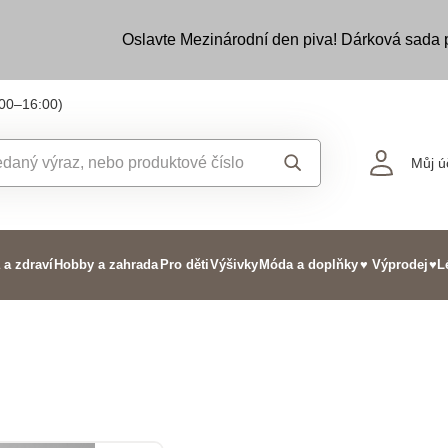
Oslavte Mezinárodní den piva! Dárková sada
:00–16:00)
Můj ú
 a zdraví
Hobby a zahrada
Pro děti
Výšivky
Móda a doplňky
♥ Výprodej
♥L