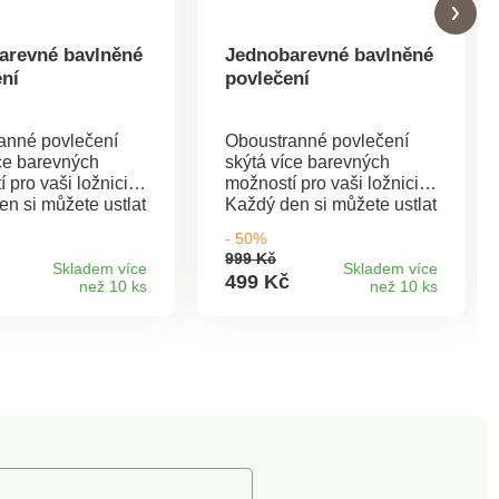
arevné bavlněné
Jednobarevné bavlněné
ení
povlečení
anné povlečení
Oboustranné povlečení
íce barevných
skýtá více barevných
 pro vaši ložnici.
možností pro vaši ložnici.
n si můžete ustlat
Každý den si můžete ustlat
álady a nebude k
podle nálady a nebude k
- 50%
bec nutné měnit
tomu vůbec nutné měnit
999 Kč
ní. Krásný
povlečení. Krásný
Skladem více
Skladem více
499 Kč
než 10 ks
než 10 ks
í design.100%
decentní design.100%
ipový uzávěrPraní
bavlnaZipový uzávěrPraní
C, naruby a
na 40° C, naruby a
Náš tip: povlečení
zapnutéNáš tip: povlečení
ladit i s
můžete sladit i s
adly nebo povlaky
prostěradly nebo povlaky
polštářky, které
na malé polštářky, které
v naší nabídce.
najdete v naší nabídce.