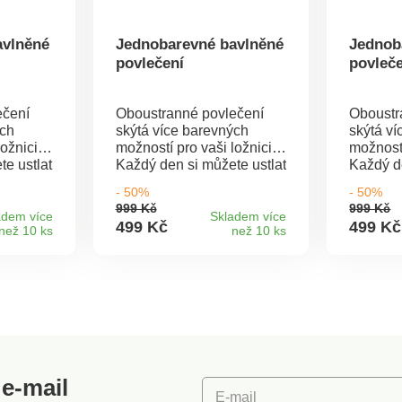
avlněné
Jednobarevné bavlněné
Jednob
povlečení
povleč
ečení
Oboustranné povlečení
Oboustr
ých
skýtá více barevných
skýtá v
ožnici.
možností pro vaši ložnici.
možností
e ustlat
Každý den si můžete ustlat
Každý de
bude k
podle nálady a nebude k
podle n
- 50%
- 50%
měnit
tomu vůbec nutné měnit
tomu vů
999 Kč
999 Kč
povlečení. Krásný
povleče
adem více
Skladem více
499 Kč
499 Kč
než 10 ks
než 10 ks
100%
decentní design.100%
decentn
ěrPraní
bavlnaZipový uzávěrPraní
bavlnaZ
na 40° C, naruby a
na 40° 
ovlečení
zapnutéNáš tip: povlečení
zapnuté
můžete sladit i s
můžete s
povlaky
prostěradly nebo povlaky
prostěr
 které
na malé polštářky, které
na malé 
ídce.
najdete v naší nabídce.
najdete 
e-mail
E-mail