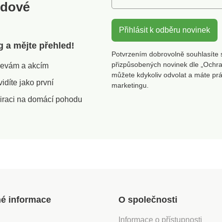
odové
Přihlásit k odběru novinek
g a mějte přehled!
Potvrzením dobrovolně souhlasíte 
přizpůsobených novinek dle „Ochra
slevám a akcím
můžete kdykoliv odvolat a máte pr
díte jako první
marketingu.
iraci na domácí pohodu
né informace
O společnosti
Informace o přístupnosti