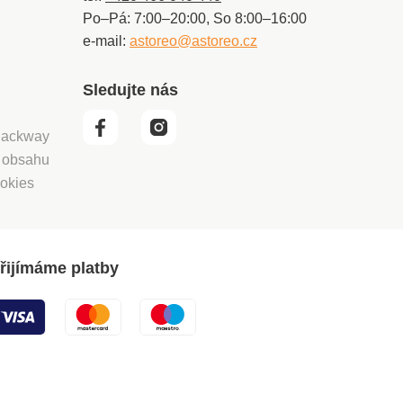
Po–Pá: 7:00–20:00, So 8:00–16:00
e-mail:
astoreo@astoreo.cz
Sledujte nás
 Packway
í obsahu
okies
řijímáme platby