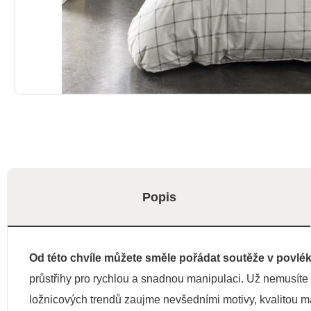
Popis
Od této chvíle můžete směle pořádat soutěže v povlék
průstřihy pro rychlou a snadnou manipulaci. Už nemusíte 
ložnicových trendů zaujme nevšedními motivy, kvalitou ma