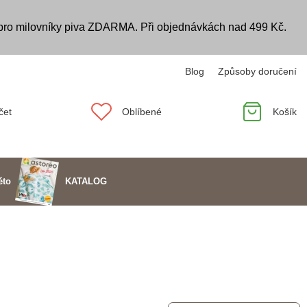
 pro milovníky piva ZDARMA. Při objednávkách nad 499 Kč.
Blog
Způsoby doručení
čet
Oblíbené
Košík
KATALOG
éto