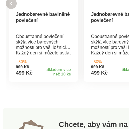
Jednobarevné bavlněné
Jednobarevné b
povlečení
povlečení
Oboustranné povlečení
Oboustranné povl
skýtá více barevných
skýtá více barevn
možností pro vaši ložnici.
možností pro vaši l
Každý den si můžete ustlat
Každý den si můžet
podle nálady a nebude k
podle nálady a ne
- 50%
- 50%
tomu vůbec nutné měnit
tomu vůbec nutné 
999 Kč
999 Kč
povlečení. Krásný
povlečení. Krásný
Skladem více
Skl
499 Kč
499 Kč
než 10 ks
decentní design.100%
decentní design.
bavlnaZipový uzávěrPraní
bavlnaZipový uzáv
na 40° C, naruby a
na 40° C, naruby a
zapnutéNáš tip: povlečení
zapnutéNáš tip: p
můžete sladit i s
můžete sladit i s
prostěradly nebo povlaky
prostěradly nebo 
na malé polštářky, které
na malé polštářky,
najdete v naší nabídce.
najdete v naší nab
Chcete, aby vám na 