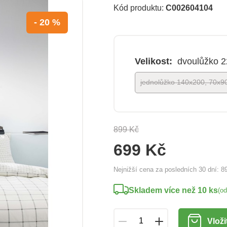
Kód produktu:
C002604104
- 20 %
Velikost:
dvoulůžko 
jednolůžko 140x200, 70x9
899 Kč
699 Kč
Nejnižší cena za posledních 30 dní:
8
Skladem více než 10 ks
(o
Vloži