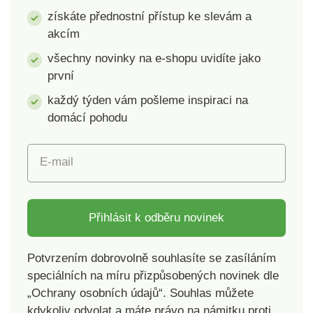
na široké spektrum
získáte přednostní přístup ke slevám a
škodlivých látek a
akcím
výrobek je bezpečný
nad rámec platných
všechny novinky na e-shopu uvidíte jako
norem. Lze prát v
první
pračce, pro ochranu
každý týden vám pošleme inspiraci na
životního prostředí
doporučujeme sušit
domácí pohodu
volně na vzduchu.
E-mail
Přihlásit k odběru novinek
Potvrzením dobrovolně souhlasíte se zasíláním
speciálních na míru přizpůsobených novinek dle
„Ochrany osobních údajů“. Souhlas můžete
kdykoliv odvolat a máte právo na námitku proti