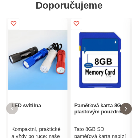
Doporučujeme
LED svítilna
Paměťová karta 8G s
plastovým pouzdrem
Kompaktní, praktické
Tato 8GB SD
a vždy po ruce: naše
paměťová karta nabízí