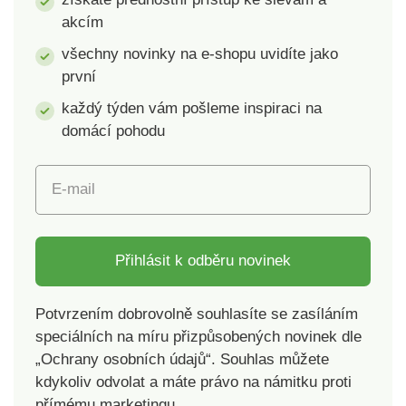
praktická plastová
akcím
krabička - chrání před
prachem. Pro rychlý
všechny novinky na e-shopu uvidíte jako
přístup k vašim
první
datům.
každý týden vám pošleme inspiraci na
domácí pohodu
E-mail
Přihlásit k odběru novinek
Potvrzením dobrovolně souhlasíte se zasíláním
speciálních na míru přizpůsobených novinek dle
„Ochrany osobních údajů“. Souhlas můžete
kdykoliv odvolat a máte právo na námitku proti
přímému marketingu.