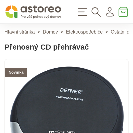
Hlavní stránka
>
Domov
>
Elektrospotřebiče
>
Ostatní dr
Přenosný CD přehrávač
Novinka