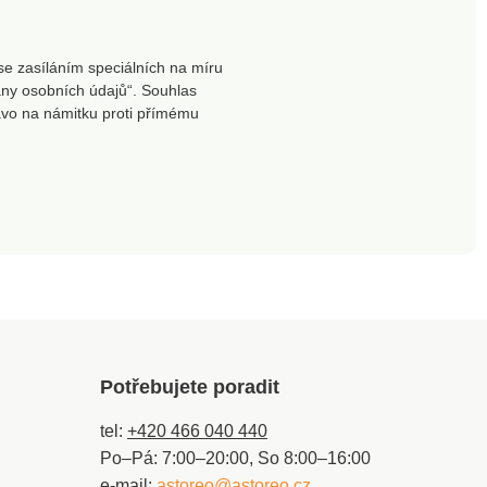
se zasíláním speciálních na míru
ny osobních údajů“. Souhlas
ávo na námitku proti přímému
Potřebujete poradit
tel:
+420 466 040 440
Po–Pá: 7:00–20:00, So 8:00–16:00
e-mail:
astoreo@astoreo.cz