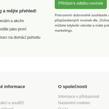
Přihlásit k odběru novinek
g a mějte přehled!
Potvrzením dobrovolně souhlasíte 
přizpůsobených novinek dle „Ochra
slevám a akcím
můžete kdykoliv odvolat a máte pr
díte jako první
marketingu.
iraci na domácí pohodu
né informace
O společnosti
Informace o přístupnosti
 akcí a soutěží
Nastavení cookies