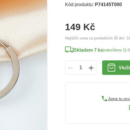
Kód produktu:
P74145T000
149 Kč
Nejnižší cena za posledních 30 dní:
1
Skladem 7 ks
(odesíláme 11.
Vloži
Jsme tu pro