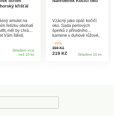
lník Strom
Náhrdelník Kočičí oko
 horský křišťál
rásný amulet na
Vzácný jako opál: kočičí
ím řetízku obohatí
oko. Sada perlových
tfit, měl by chránit
šperků z přírodního
et Vám štěstí.
kamene v duhové růžové,
ík se zvláštní
kde každý kus je
- 40%
kou silou.
jedinečný a fascinuje svou
369 Kč
k z horského
hrou se světlem.
Skladem více
219 Kč
než 10 ks
Skladem 10 ks
. Pozlacený strom
Náhrdelník se zapínáním
na karabinku. Přírodní
kámen. Módní růžový
odstín. Každý díl je unikát.