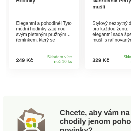
Hodinky
Náhrdelník Perly
mušlí
Elegantní a pohodlné! Tyto
Stylový nezbytný 
módní hodinky zaujmou
pro každou ženu:
svým pleteným pružným
elegantní sada šp
řemínkem, který se
mušlí s rafinovan
dokonale přizpůsobí
leskem. Každý kus
Vašemu zápěstí.
jedinečný. Klasick
perlový náhrdelník
Skladem více
Skl
249 Kč
329 Kč
než 10 ks
magnetickým zapí
ve tvaru srdce. Kor
pravých mušlí. Am
Santi.
Chcete, aby vám na 
chodily jenom poh
novinky?