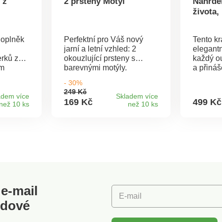
 z
2 prsteny Motýl
Náhrde
života,
doplněk
Perfektní pro Váš nový
Tento k
jarní a letní vzhled: 2
elegantn
erků z
okouzlující prsteny s
každý ou
ým
barevnými motýly.
a přináš
 je
Otevřený tvar se
Náhrdeln
- 30%
ý
přizpůsobí velikosti prstu.2
symbolic
249 Kč
 s
napínací kroužky s
Přívěse
adem více
Skladem více
169 Kč
499 Kč
než 10 ks
než 10 ks
náním
barevnými motýly.
křišťálu
álky z
Otevřený tvar -
života.
élie di
nastavitelná šířka pro
jakoukoli velikost prstu.
Ideální šperky pro barevný
jarní a letní vzhled.
e-mail
E-mail
odové