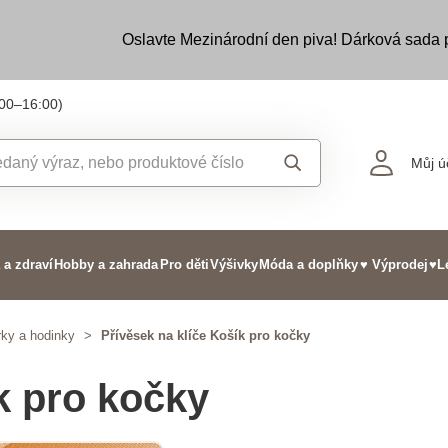
Oslavte Mezinárodní den piva! Dárková sada
:00–16:00)
Můj ú
 a zdraví
Hobby a zahrada
Pro děti
Výšivky
Móda a doplňky
♥ Výprodej
♥L
ky a hodinky
>
Přívěsek na klíče Košík pro kočky
k pro kočky