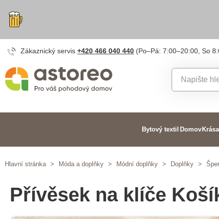
Zákaznický servis
+420 466 040 440
(Po–Pá: 7:00–20:00, So 8
Bytový textil
Domov
Krása
Hlavní stránka
>
Móda a doplňky
>
Módní doplňky
>
Doplňky
>
Šper
Přívěsek na klíče Koší