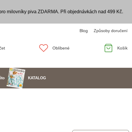
 pro milovníky piva ZDARMA. Při objednávkách nad 499 Kč.
Blog
Způsoby doručení
čet
Oblíbené
Košík
KATALOG
éto