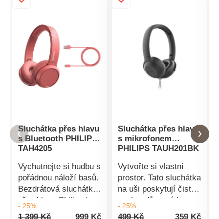
Sluchátka přes hlavu
Sluchátka přes hlavu
s Bluetooth PHILIPS
s mikrofonem
TAH4205
PHILIPS TAUH201BK
Vychutnejte si hudbu s
Vytvořte si vlastní
pořádnou náloží basů.
prostor. Tato sluchátka
Bezdrátová sluchátka
na uši poskytují čistý
přes hlavu Philips jsou
zvuk a důrazné basy.
- 25%
- 25%
vybavené tlačítkem
Oblouk je tak lehký,
1 399 Kč
999 Kč
499 Kč
359 Kč