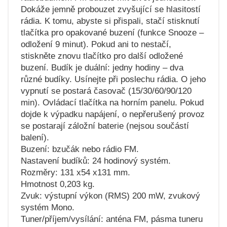
Dokáže jemně probouzet zvyšující se hlasitostí
rádia. K tomu, abyste si přispali, stačí stisknutí
tlačítka pro opakované buzení (funkce Snooze –
odložení 9 minut). Pokud ani to nestačí,
stiskněte znovu tlačítko pro další odložené
buzení. Budík je duální: jedny hodiny – dva
různé budíky. Usínejte při poslechu rádia. O jeho
vypnutí se postará časovač (15/30/60/90/120
min). Ovládací tlačítka na horním panelu. Pokud
dojde k výpadku napájení, o nepřerušený provoz
se postarají záložní baterie (nejsou součástí
balení).
Buzení: bzučák nebo rádio FM.
Nastavení budíků: 24 hodinový systém.
Rozměry: 131 x54 x131 mm.
Hmotnost 0,203 kg.
Zvuk: výstupní výkon (RMS) 200 mW, zvukový
systém Mono.
Tuner/příjem/vysílání: anténa FM, pásma tuneru