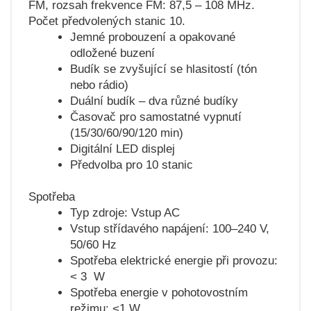
FM, rozsah frekvence FM: 87,5 – 108 MHz.
Počet předvolených stanic 10.
Jemné probouzení a opakované
odložené buzení
Budík se zvyšující se hlasitostí (tón
nebo rádio)
Duální budík – dva různé budíky
Časovač pro samostatné vypnutí
(15/30/60/90/120 min)
Digitální LED displej
Předvolba pro 10 stanic
Spotřeba
Typ zdroje: Vstup AC
Vstup střídavého napájení: 100–240 V,
50/60 Hz
Spotřeba elektrické energie při provozu:
< 3 W
Spotřeba energie v pohotovostním
režimu: <1 W