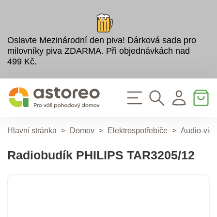
Oslavte Mezinárodní den piva! Dárková sada pro
milovníky piva ZDARMA. Při objednávkách nad
499 Kč.
Hlavní stránka
>
Domov
>
Elektrospotřebiče
>
Audio-vid
Radiobudík PHILIPS TAR3205/12