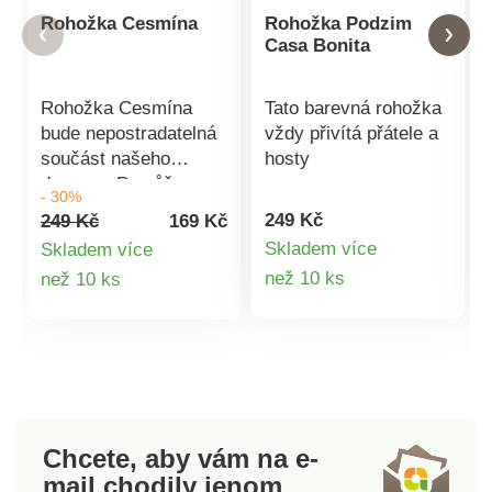
Rohožka Cesmína
Rohožka Podzim
Casa Bonita
Rohožka Cesmína
Tato barevná rohožka
bude nepostradatelná
vždy přivítá přátele a
součást našeho
hosty
domova. Pomůže
- 30%
udržet vaši domácnost
249 Kč
249 Kč
169 Kč
v čistotě. Je vyrobena
Skladem více
Skladem více
z praktického
Detail
Detail
než 10 ks
než 10 ks
kokosového vlákna.
Rozměry: 40 x 60 cm
produktu
produktu
· Vánoční motiv
· Oživí vstupní
prostor · Ochrání
podlahu před
nečistotami ·
Chcete, aby vám na e-
Očistí dokonale
mail
chodily jenom
podrážky obuvi