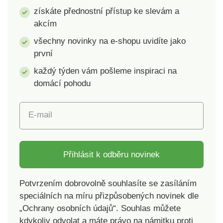
částech. Tím
zlikvidujete.
získáte přednostní přístup ke slevám a
eliminujete špatné a
Silikonové hroty jsou
akcím
neopatrné zastřižení.
měkké a pro zvířecí
Kleštičky mají
pokožku zcela
všechny novinky na e-shopu uvidíte jako
ergonomickou
nebolestivé. Povrch
první
protiskluzovou
rukavice snadno
každý týden vám pošleme inspiraci na
rukojeť, stříhací část
vyčistíte vodou s
je vyrobená z oceli.
trochou mýdla nebo
domácí pohodu
Rozměry: 12,5 x 4
saponátu. Rukavice
cm.
má univerzální
E-mail
velikost a je určena
pro pravou ruku.
Materiál: textil,
silikon. Rozměry: 23 x
Přihlásit k odběru novinek
5 x 16
cm. Hmotnost: 75 g.
Potvrzením dobrovolně souhlasíte se zasíláním
Vyčesávací rukavice
speciálních na míru přizpůsobených novinek dle
na srst Pro
„Ochrany osobních údajů“. Souhlas můžete
každodenní péči
zvířecí srst Měkké
kdykoliv odvolat a máte právo na námitku proti