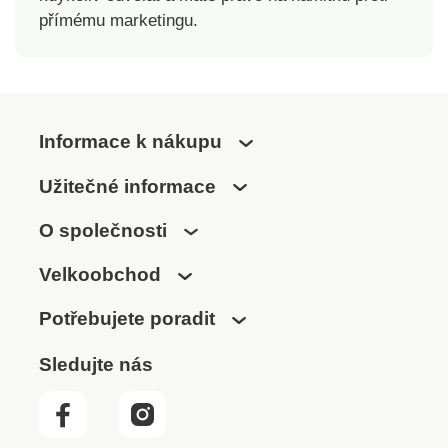
silikonové hroty
přímému marketingu.
Příjemné nebolestivé
vyčesávání
Univerzální velikost
Pro pravou ruku
Snadná údržba
Informace k nákupu
Užitečné informace
O společnosti
Velkoobchod
Potřebujete poradit
Sledujte nás