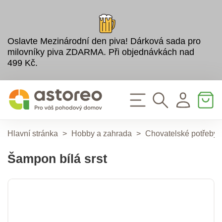
Oslavte Mezinárodní den piva! Dárková sada pro
milovníky piva ZDARMA. Při objednávkách nad
499 Kč.
Hlavní stránka
>
Hobby a zahrada
>
Chovatelské potřeby
Šampon bílá srst