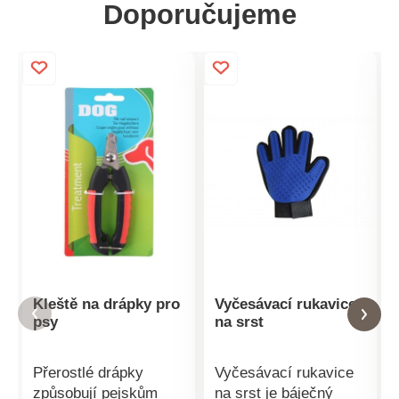
Doporučujeme
Kleště na drápky pro
Vyčesávací rukavice
psy
na srst
Přerostlé drápky
Vyčesávací rukavice
způsobují pejskům
na srst je báječný