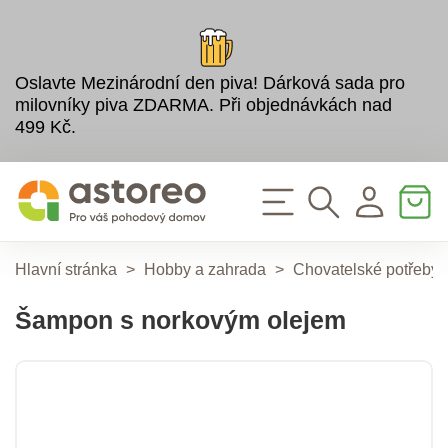
Oslavte Mezinárodní den piva! Dárková sada pro
milovníky piva ZDARMA. Při objednávkách nad
499 Kč.
Hlavní stránka
>
Hobby a zahrada
>
Chovatelské potřeby
Šampon s norkovým olejem