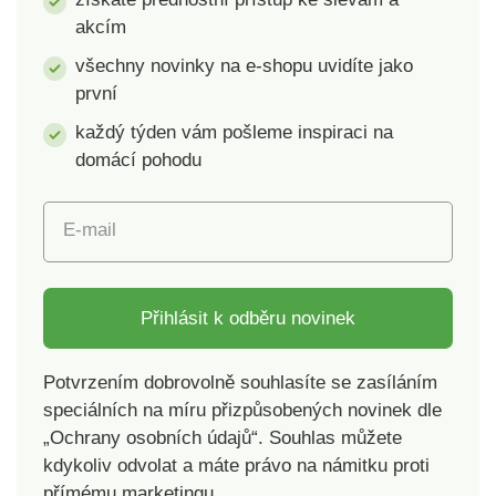
eliminujete špatné a
Silikonové hroty jsou
akcím
neopatrné zastřižení.
měkké a pro zvířecí
Kleštičky mají
pokožku zcela
všechny novinky na e-shopu uvidíte jako
ergonomickou
nebolestivé. Povrch
první
protiskluzovou
rukavice snadno
každý týden vám pošleme inspiraci na
rukojeť, stříhací část
vyčistíte vodou s
je vyrobená z oceli.
trochou mýdla nebo
domácí pohodu
Rozměry: 12,5 x 4
saponátu. Rukavice
cm.
má univerzální
E-mail
velikost a je určena
pro pravou ruku.
Materiál: textil,
silikon. Rozměry: 23 x
Přihlásit k odběru novinek
5 x 16
cm. Hmotnost: 75 g.
Potvrzením dobrovolně souhlasíte se zasíláním
Vyčesávací rukavice
speciálních na míru přizpůsobených novinek dle
na srst Pro
„Ochrany osobních údajů“. Souhlas můžete
každodenní péči
zvířecí srst Měkké
kdykoliv odvolat a máte právo na námitku proti
silikonové hroty
přímému marketingu.