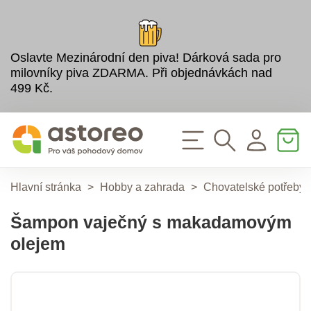
Oslavte Mezinárodní den piva! Dárková sada pro
milovníky piva ZDARMA. Při objednávkách nad
499 Kč.
Hlavní stránka
>
Hobby a zahrada
>
Chovatelské potřeby
Šampon vaječný s makadamovým
olejem