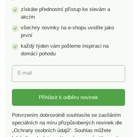
částech. Tím
zlikvidujete.
získáte přednostní přístup ke slevám a
eliminujete špatné a
Silikonové hroty jsou
akcím
neopatrné zastřižení.
měkké a pro zvířecí
Kleštičky mají
pokožku zcela
všechny novinky na e-shopu uvidíte jako
ergonomickou
nebolestivé. Povrch
první
protiskluzovou
rukavice snadno
každý týden vám pošleme inspiraci na
rukojeť, stříhací část
vyčistíte vodou s
je vyrobená z oceli.
trochou mýdla nebo
domácí pohodu
Rozměry: 12,5 x 4
saponátu. Rukavice
cm.
má univerzální
E-mail
velikost a je určena
pro pravou ruku.
Materiál: textil,
silikon. Rozměry: 23 x
Přihlásit k odběru novinek
5 x 16
cm. Hmotnost: 75 g.
Potvrzením dobrovolně souhlasíte se zasíláním
Vyčesávací rukavice
speciálních na míru přizpůsobených novinek dle
na srst Pro
„Ochrany osobních údajů“. Souhlas můžete
každodenní péči