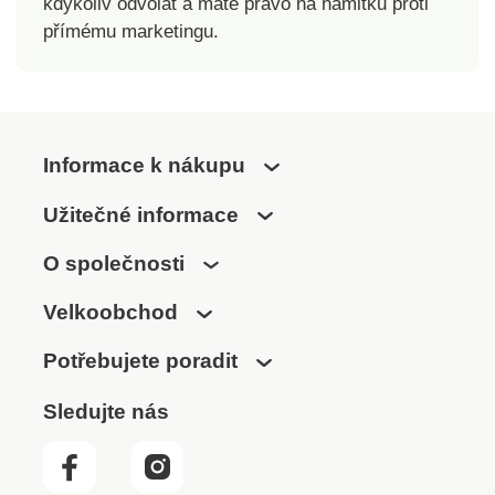
zvířecí srst Měkké
kdykoliv odvolat a máte právo na námitku proti
silikonové hroty
přímému marketingu.
Příjemné nebolestivé
vyčesávání
Univerzální velikost
Pro pravou ruku
Snadná údržba
Informace k nákupu
Užitečné informace
O společnosti
Velkoobchod
Potřebujete poradit
Sledujte nás