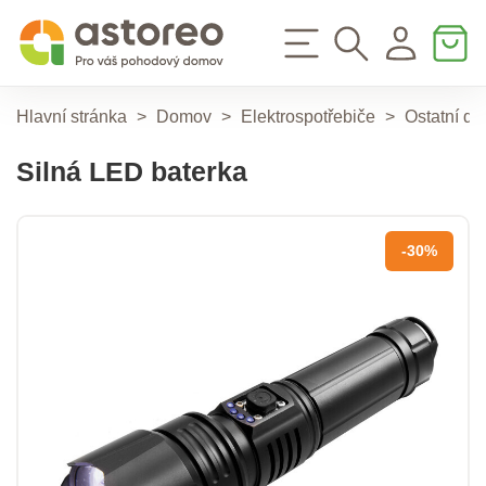
Hlavní stránka
>
Domov
>
Elektrospotřebiče
>
Ostatní dr
Silná LED baterka
-30%