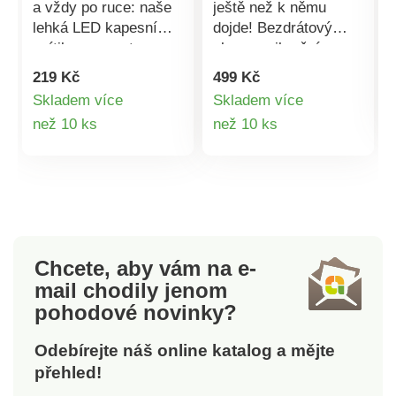
a vždy po ruce: naše
ještě než k němu
lehká LED kapesní
dojde! Bezdrátový
svítilna na cesty -
alarm s vibračním
jistota je jistota.
senzorem okamžitě
219 Kč
499 Kč
Nechte se překvapit,
rozpozná pohyb a
Skladem více
Skladem více
jakou barvu jsme pro
spustí hlasitý poplach.
Detail
Detail
než 10 ks
než 10 ks
Vás vybrali. S 9 LED
Jednoduchá montáž.
diodami. Lehké +
Včetně dálkového
produktu
produktu
praktické. S poutkem.
ovládání a baterií.
Provoz na 3x AAA
Okamžitě odradí
baterie (součástí
zloděje. 7 úrovní
balení).
citlivosti. Bergström.
Chcete, aby vám na e-
mail
chodily jenom
pohodové novinky?
Odebírejte náš online katalog a mějte
přehled!