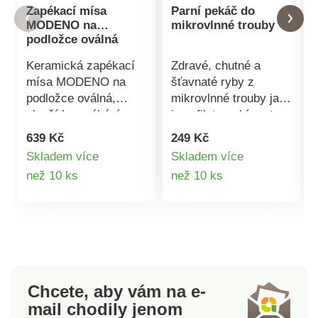
Zapékací mísa
Parní pekáč do
MODENO na
mikrovlnné trouby
podložce oválná
Keramická zapékací
Zdravé, chutné a
mísa MODENO na
šťavnaté ryby z
podložce oválná,
mikrovlnné trouby jako
slouží k zapékání
jsou filety, rybí prsty
mnoha pokrmů. Mísa
nebo celá ryba atd.
639 Kč
249 Kč
na bambusové
Také ideální na zdravé
Skladem více
Skladem více
podložce vypadá při
vaření a pokud
Detail
Detail
než 10 ks
než 10 ks
servírování skvěle. Do
pospícháte s
trouby vkládejte pouze
přípravou. Rychlé
produktu
produktu
mísu s pokrmem.
vaření se zachováním
Bambusovou podložku
vitamínů. Vaření s
využívejte jen při
nízkým obsahem tuku.
servírování. Samotná
Bez zápachu ryb v
mísa bez podložky je
kuchyni. Basilico.
Chcete, aby vám na e-
vhodná do myčky.Na
mail
chodily jenom
výběr dva rozměry: