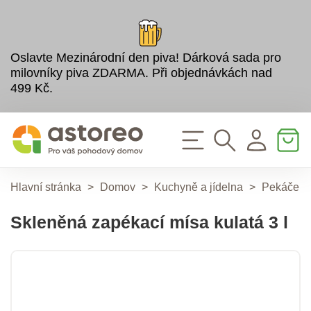
Oslavte Mezinárodní den piva! Dárková sada pro
milovníky piva ZDARMA. Při objednávkách nad
499 Kč.
Hlavní stránka
>
Domov
>
Kuchyně a jídelna
>
Pekáče a 
Skleněná zapékací mísa kulatá 3 l