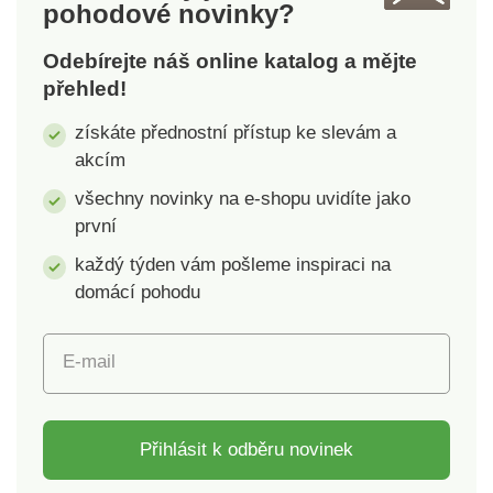
pohodové novinky?
28,5 x 15 x 5,5 cm,
33,5 x 19,6 x 6 cm.
Odebírejte náš online katalog a mějte
Materiál: žáruvzdorná
přehled!
keramika, bambusové
dřevo.Keramická
získáte přednostní přístup ke slevám a
zapékací mísa
akcím
MODENOOválný
tvarSoučástí
všechny novinky na e-shopu uvidíte jako
bambusová podložka
první
pro servírováníK
každý týden vám pošleme inspiraci na
zapékání pokrmůMísa
domácí pohodu
vhodná do
myčkyVýběr 2
velikostí
E-mail
Přihlásit k odběru novinek