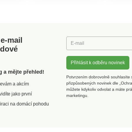
kové
Materiál: gumovníkové
,
dřevo, plast, chrom,
keramický mlecí
mechanismus Rozměry:
ška 20
průměr 5 cm, výška 15 cm
e-mail
E-mail
odové
Přihlásit k odběru novinek
g a mějte přehled!
Potvrzením dobrovolně souhlasíte 
přizpůsobených novinek dle „Ochra
slevám a akcím
můžete kdykoliv odvolat a máte pr
díte jako první
marketingu.
iraci na domácí pohodu