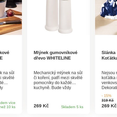
kové
Mlýnek gumovníkové
Slánka
NE
dřevo WHITELINE
Koťátk
k na sůl
Mechanický mlýnek na sůl
Nejsou 
zi skvělé
či koření, patří mezi skvělé
koťátka 
dé
pomocníky do každé
venkovs
dy
kuchyně. Bude vždy
Dekorati
m ho
připraven tam, kam ho
Sada 2 
- 15%
vám
postavíte a ještě vám
319 Kč
vější
připraví tu nejčerstvější
adem více
269 Kč
269 Kč
než 10 ks
Skladem 5 ks
é má
dávku koření, které má
.
skvělou chuť i vůni.