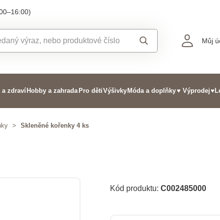
:00–16:00)
Můj ú
 a zdraví
Hobby a zahrada
Pro děti
Výšivky
Móda a doplňky
♥ Výprodej
♥L
nky
>
Skleněné kořenky 4 ks
Kód produktu:
C002485000