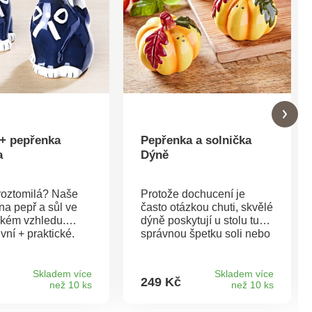
 + pepřenka
Pepřenka a solnička
a
Dýně
roztomilá? Naše
Protože dochucení je
na pepř a sůl ve
často otázkou chuti, skvělé
kém vzhledu.
dýně poskytují u stolu tu
vní + praktické.
správnou špetku soli nebo
ks.
pepře. Kořenky na sůl a
pepř. Kamenina.
Skladem více
Skladem více
249 Kč
než 10 ks
než 10 ks