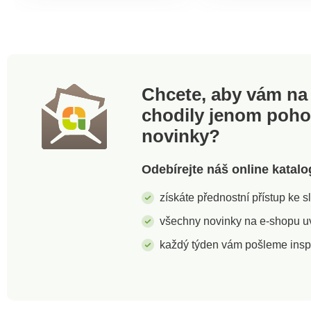
keramický mlecí
Materiál: gumovní
mechanismus
dřevo, plast, chrom
keramický mlecí
mechanismus Rozměry:
průměr 5,5 cm, vý
cm
Chcete, aby vám na 
chodily jenom poh
novinky?
Odebírejte náš online katalo
získáte přednostní přístup ke 
všechny novinky na e-shopu uvi
každý týden vám pošleme insp