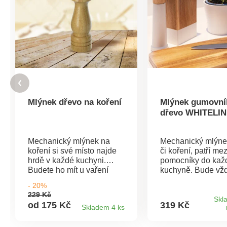
Mlýnek dřevo na koření
Mlýnek gumovní
dřevo WHITELI
Mechanický mlýnek na
Mechanický mlýne
koření si své místo najde
či koření, patří me
hrdě v každé kuchyni.
pomocníky do kaž
Budete ho mít u vaření
kuchyně. Bude vž
vždy po ruce a ještě vám
připraven tam, ka
- 20%
připraví tu nejčerstvější
postavíte a ještě 
229 Kč
dávku koření, které má
připraví tu nejčerst
Skl
od 175 Kč
319 Kč
Skladem 4 ks
skvělou chuť i
dávku koření, kter
vůni.Materiál: dřevo,
skvělou chuť i vůni