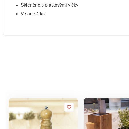
Skleněné s plastovými víčky
V sadě 4 ks