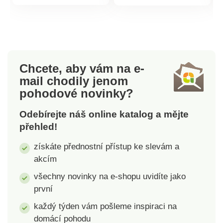
sprchách, vanách a
spínačem ochranou
produktu
produktu
umyvadlech. Velmi
prstů pro bezpečnou
snadné použití.Proti
práci. 170 mm čepel z
ucpání a zápachu.
nerezové oceli.
Pohodlná obsluha.
Nastavení šířky řezu
Kvalitní materiály.
až do 15 mm. Krájí
Chcete, aby vám na e-
Snadná instalace.
chléb, salámy, sýry,
mail
chodily jenom
maso a mnoho
pohodové novinky?
dalšího. Držák na
zbytky s ochranou
Odebírejte náš online katalog a mějte
prstů. Momentový
přehled!
spínač . Stabilní.
Příkon 150 W.
získáte přednostní přístup ke slevám a
akcím
všechny novinky na e-shopu uvidíte jako
první
každý týden vám pošleme inspiraci na
domácí pohodu