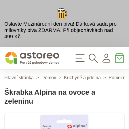
Oslavte Mezinárodní den piva! Dárková sada pro
milovníky piva ZDARMA. Při objednávkách nad
499 Kč.
Hlavní stránka
>
Domov
>
Kuchyně a jídelna
>
Pomocníc
Škrabka Alpina na ovoce a
zeleninu