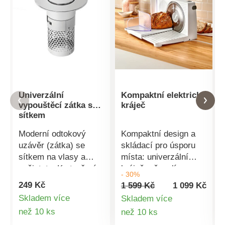
Univerzální
Kompaktní elektrický
vypouštěcí zátka se
kráječ
sítkem
Moderní odtokový
Kompaktní design a
uzávěr (zátka) se
skládací pro úsporu
sítkem na vlasy a
místa: univerzální
nečistoty. K otevření a
kráječ s čepelí z
- 30%
zavření zátky stačí
nerezové oceli a
249 Kč
1 599 Kč
1 099 Kč
stisk prstu. Vhodná
plynulou regulací šířky
Skladem více
Skladem více
pro standardní odtoky
řezu až do 15 mm. S
Detail
Detail
než 10 ks
než 10 ks
( Ø 3 cm) ve
momentovým