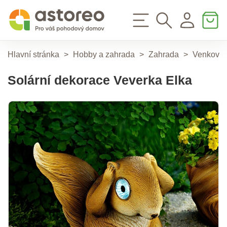
Hlavní stránka
>
Hobby a zahrada
>
Zahrada
>
Venkovní 
Solární dekorace Veverka Elka