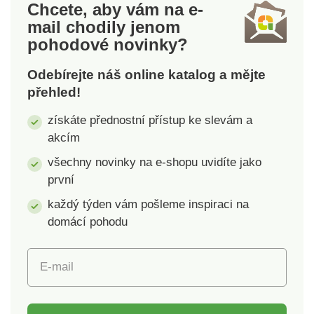
Chcete, aby vám na e-
LED diod ve tvaru
se automaticky
mail
chodily jenom
květu. Solární pohon.
rozsvítí. Ideální k
pohodové novinky?
Gainsborough.
zavěšení na háček,
strom nebo balkón.
Odebírejte náš online katalog a mějte
Solární pohon.
přehled!
Gainsborough.
získáte přednostní přístup ke slevám a
akcím
všechny novinky na e-shopu uvidíte jako
první
každý týden vám pošleme inspiraci na
domácí pohodu
E-mail