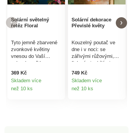
Solární světelný
Solární dekorace
řetěz Floral
Převislé květy
Tyto jemně zbarvené
Kouzelný poutač ve
zvonkové květiny
dne i v noci: se
vnesou do Vaší
zářivými růžovými,
zahrady světlo a
fialovými a bílými
lehkost. 10 LED diod
květy a 30 teplými
369 Kč
749 Kč
svítí teplou bílou
bílými LED diodami
Skladem více
Skladem více
barvou – volitelné
přináší tato 70 cm
Detail
Detail
než 10 ks
než 10 ks
mezi nepřetržitým
dlouhá solární
nebo blikajícím
dekorace barvu a
produktu
produktu
světlem. Délka 200
světlo do Vaší
cm + 200 cm přívodní
zahrady. Integrovaný
kabel k solárnímu
solární panel.
panelu. Na ploty,
Květinová nádhera s
stromy a další. 10
LED světlem. V noci