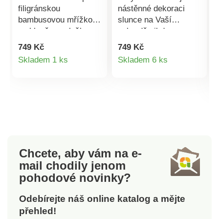
filigránskou
nástěnné dekoraci
bambusovou mřížkou
slunce na Vaší
a skleněnou vložkou s
zahradě nikdy
LED svíčkou.
nezapadne. Přes den
749 Kč
749 Kč
Mihotavé světlo
se třpytí ve stříbrných
Detail
Detail
Skladem 1 ks
Skladem 6 ks
svíčky podtrhuje
a zlatých tónech a
produktu
produktu
hřejivý, přírodní
večer září v
vzhled. LED.
nebeském světle. K
Bambusové dřevo.
zavěšení. Solární
Sklo. Svíčka z
pohon. 3D vzhled. Do
pravého vosku.
interiéru i exteriéru.
Mihotavý plamen.
Odolná vůči počasí.
Provoz na baterie.
Chcete, aby vám na e-
mail
chodily jenom
pohodové novinky?
Odebírejte náš online katalog a mějte
přehled!