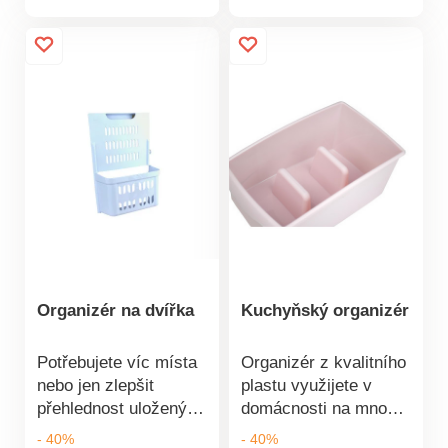
produktu
produktu
Montáž zabere pouhou
Montáž zabere pouhou
minutku pomocí
minutku pomocí
oboustranných
oboustranných
lepících pásků
lepících pásků
Materiál plast, barva
Materiál plast, barva
bílá Rozměry: 270 x
bílá Rozměry: 270 x
95 x 380 mm
95 x 380 mm
Organizér na dvířka
Kuchyňský organizér
Potřebujete víc místa
Organizér z kvalitního
nebo jen zlepšit
plastu využijete v
přehlednost uložených
domácnosti na mnoho
věcí? Organizér
způsobů. Uchová
- 40%
- 40%