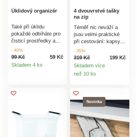
plastu.Rozměry: 235 x
plastu.Rozměry: 235 x
Úklidový organizér
4 dvouvrstvé tašky
160 x 155 mm.
160 x 155 mm.
na zip
Také při úklidu
Téměř nic neváží a
pokaždé odbíháte pro
jsou velmi praktické
čisticí prostředky a
při cestování: kapsy
práce tak nemá
na zip z prodyšné
- 40%
- 35%
konce? Úklidový
síťoviny, do kterých
99 Kč
59 Kč
319 Kč
199 Kč
Detail
organizér je praktický
můžete uložit důležité
Skladem 4 ks
Skladem více
košík s uchem, který
dokumenty, hračky,
Detail
než 10 ks
produktu
můžete přenášet tam,
kabely nebo toaletní
produktu
kam zrovna
potřeby. Ideální také
potřebujete.Pohodlně
pro přehledné uložení
pojme několik
doma. Sada 4 ks v
Novinka
čistících a mycích
různých barvách.
prostředků, kartáče,
Odolné. S poutkem na
hadříky a
přenášení. Ve 4
houbičkyMateriál:
barvách.
odolný a pružný