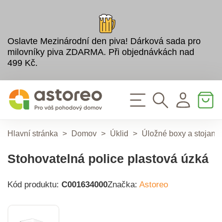
Oslavte Mezinárodní den piva! Dárková sada pro
milovníky piva ZDARMA. Při objednávkách nad
499 Kč.
Hlavní stránka
>
Domov
>
Úklid
>
Úložné boxy a stojany
Stohovatelná police plastová úzká
Kód produktu:
C001634000
Značka:
Astoreo