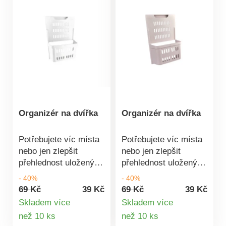
Organizér na dvířka
Organizér na dvířka
Potřebujete víc místa
Potřebujete víc místa
nebo jen zlepšit
nebo jen zlepšit
přehlednost uložených
přehlednost uložených
věcí? Organizér
věcí? Organizér
- 40%
- 40%
můžete umístit nejen
můžete umístit nejen
69 Kč
39 Kč
69 Kč
39 Kč
do dveří kuchyňské
do dveří kuchyňské
Skladem více
Skladem více
skříňky, ale i do
skříňky, ale i do
Detail
Detail
než 10 ks
než 10 ks
koupelny, šatny apod.
koupelny, šatny apod.