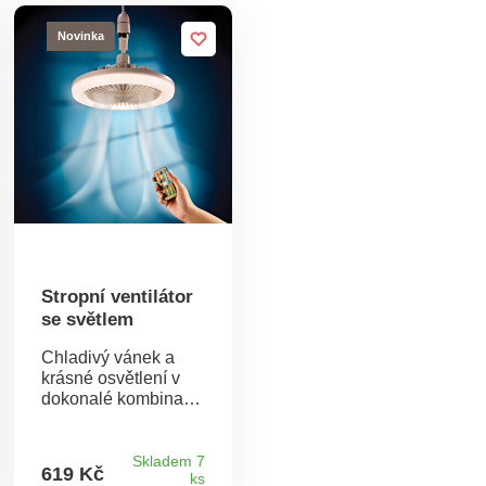
Novinka
Stropní ventilátor
se světlem
Chladivý vánek a
krásné osvětlení v
dokonalé kombinaci!
Naše dekorativní
stropnísvítidlo a
ventilátor v jednom
Skladem 7
619 Kč
ks
nezabere žádné