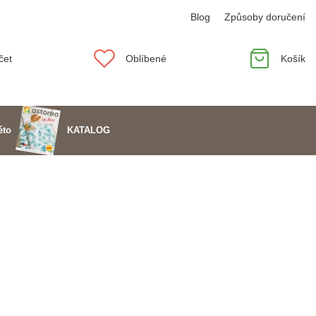
Blog
Způsoby doručení
čet
Oblíbené
Košík
KATALOG
éto