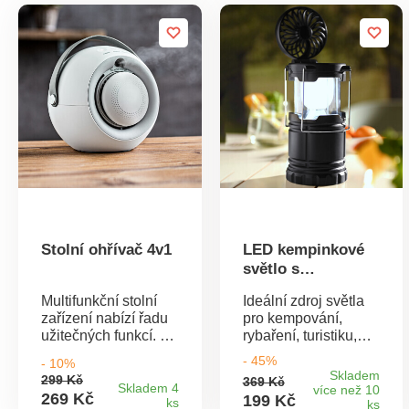
Stolní ohřívač 4v1
LED kempinkové
světlo s
ventilátorem
Multifunkční stolní
Ideální zdroj světla
zařízení nabízí řadu
pro kempování,
užitečných funkcí. V
rybaření, turistiku,
zimě ho lze použít
doma na zahradě
- 45%
- 10%
jako topení, v létě
atd. Toto praktické
Skladem
299 Kč
369 Kč
jako ventilátor a
LED světlo ve tmě
Skladem 4
více než 10
269 Kč
199 Kč
ks
kdykoliv jako
krásně svítí a v
ks