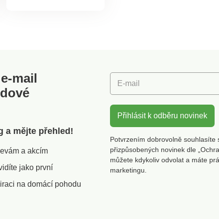
místo. Poskytne
útulnou atmosféru
pocelý rok. Tři
rychlosti: jemný,
střední a silný vánek.
Nastavitelné pomocí
dálkovéhoovládání.
Stropní svítidlo s
e-mail
ventilátorem. 3
E-mail
odové
rychlosti. Včetně
dálkového ovladače
+ nástěnného
Přihlásit k odběru novinek
vypínače. Snadná
montáž.
g a mějte přehled!
Potvrzením dobrovolně souhlasíte 
přizpůsobených novinek dle „Ochra
slevám a akcím
můžete kdykoliv odvolat a máte pr
díte jako první
marketingu.
iraci na domácí pohodu