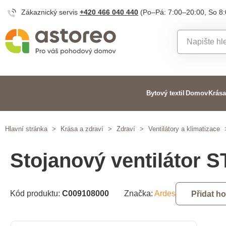
Zákaznický servis
+420 466 040 440
(Po–Pá: 7:00–20:00, So 8
Bytový textil
Domov
Krása
Hlavní stránka
>
Krása a zdraví
>
Zdraví
>
Ventilátory a klimatizace
Stojanový ventilátor
Kód produktu:
C009108000
Značka:
Ardes
Přidat h