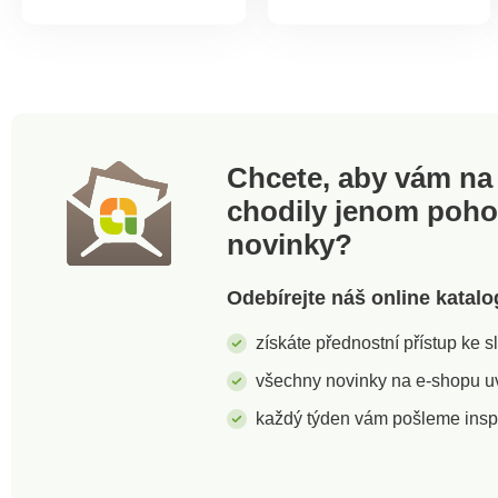
zvlhčovač vzduchu.
horkém počasí
Součástí je i
poskytne svěží
vyjímatelný
vánek. Výklopný
magnetický ohřívač
ventilátor lze
rukou. Síťový provoz.
zapnout i
Včetně nádržky na
samostatně. Provoz
vodu (130 ml) a
na 3 tužkové baterie
plnicího pohárku.
AA, 1,5 V ( nejsou
Chcete, aby vám na 
Rozměry: 18 x 13,7 x
součástí)
chodily jenom poh
16 cm.
novinky?
Odebírejte náš online katalo
získáte přednostní přístup ke 
všechny novinky na e-shopu uvi
každý týden vám pošleme insp