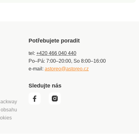
Potřebujete poradit
tel:
+420 466 040 440
Po–Pá: 7:00–20:00, So 8:00–16:00
e-mail:
astoreo@astoreo.cz
Sledujte nás
 Packway
í obsahu
okies