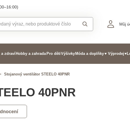
:00–16:00)
Můj ú
 a zdraví
Hobby a zahrada
Pro děti
Výšivky
Móda a doplňky
♥ Výprodej
♥L
>
Stojanový ventilátor STEELO 40PNR
 STEELO 40PNR
odnocení