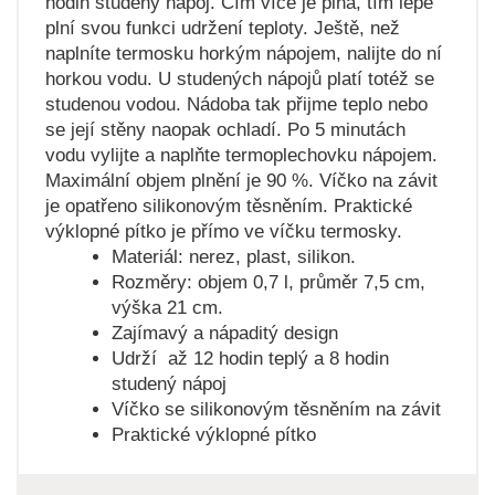
hodin studený nápoj. Čím více je plná, tím lépe
plní svou funkci udržení teploty. Ještě, než
naplníte termosku horkým nápojem, nalijte do ní
horkou vodu. U studených nápojů platí totéž se
studenou vodou. Nádoba tak přijme teplo nebo
se její stěny naopak ochladí. Po 5 minutách
vodu vylijte a naplňte termoplechovku nápojem.
Maximální objem plnění je 90 %. Víčko na závit
je opatřeno silikonovým těsněním. Praktické
výklopné pítko je přímo ve víčku termosky.
Materiál: nerez, plast, silikon.
Rozměry: objem 0,7 l, průměr 7,5 cm,
výška 21 cm.
Zajímavý a nápaditý design
Udrží až 12 hodin teplý a 8 hodin
studený nápoj
Víčko se silikonovým těsněním na závit
Praktické výklopné pítko