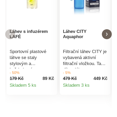
Láhev s infuzérem
Láhev CITY
LAFÉ
Aquaphor
Sportovní plastové
Filtrační láhev CITY je
láhve se staly
vybavená aktivní
stylovým a
filtrační vložkou. Ta
každodenním
díky vláknu z
- 50%
- 5%
doplňkem mnohých z
aktivního uhlí zbavuje
179 Kč
89 Kč
479 Kč
449 Kč
nás. Jejich popularita
vodu aktivního chloru
Detail
Detail
Skladem 5 ks
Skladem 3 ks
stále stoupá. Díky
a snižuje obsah
produktu
produktu
zvyšujícím se
mechanických
nárokům na design a
nečistot. Tento proces
materiál vznikají u
filtrace nemá vliv na
výrobců opravdu
hladinu vápníku a