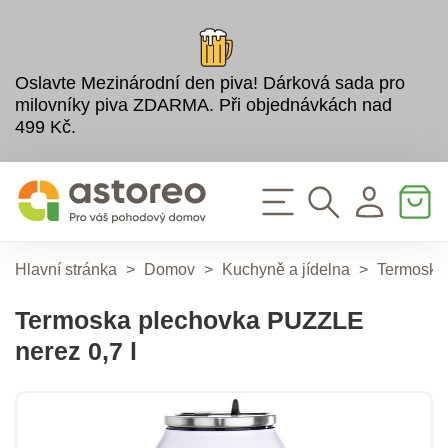
Oslavte Mezinárodní den piva! Dárková sada pro
milovníky piva ZDARMA. Při objednávkách nad
499 Kč.
Hlavní stránka
>
Domov
>
Kuchyně a jídelna
>
Termosky 
Termoska plechovka PUZZLE
nerez 0,7 l