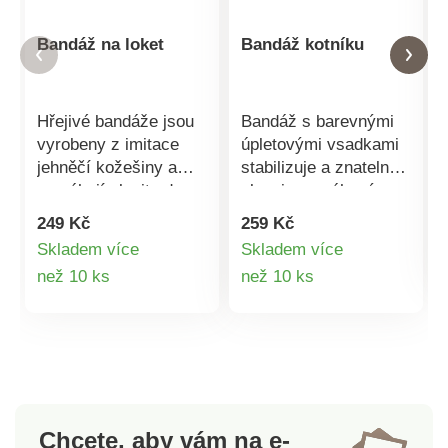
Bandáž na loket
Bandáž kotníku
Hřejivé bandáže jsou
Bandáž s barevnými
vyrobeny z imitace
úpletovými vsadkami
jehněčí kožešiny a
stabilizuje a znatelně
pomáhají ulevit od
ulevuje namáhaným
tlaku díky měkkému a
kloubům. Je vysoce
249 Kč
259 Kč
prodyšnému
elastická a šetrná k
Skladem více
Skladem více
polstrování.
pokožce. Vysoce
Detail
Detail
než 10 ks
než 10 ks
Nastavitelné suché
elastické.
zipy umožňují
produktu
produktu
flexibilní přizpůsobení.
Chrání a zahřívá.
Chrání před otlaky.
Imitace kožešiny. Na
suchý zip.
Chcete, aby vám na e-