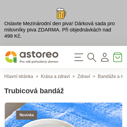
Oslavte Mezinárodní den piva! Dárková sada pro
milovníky piva ZDARMA. Při objednávkách nad
499 Kč.
Hlavní stránka
>
Krása a zdraví
>
Zdraví
>
Bandáže a ná
Trubicová bandáž
Novinka