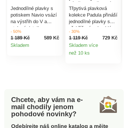
výstřihem a řasením,
Jednodílné plavky s
Třpytivá plavková
bez kostic
potiskem Navio vsází
kolekce Padula přináší
na výstřih do V a
jednodílné plavky s
stylové detaily.
překřížením. Lesklá
- 50%
- 30%
Kolekce Navio s
kolekce Padula.
1 189 Kč
589 Kč
1 119 Kč
729 Kč
exkluzivním potiskem.
Překřížený výstřih do
Detail
Skladem
Skladem více
Výstřih do V.
V. Vzadu výstřih do U.
Detail
než 10 ks
produktu
Integrovaná
Vnitřní podprsenka z
podprsenka z
mikrovlákna s
produktu
mikrovlákna s
pružnými,
pružnými,
vyjímatelnými
vyjímatelnými
vycpávkami. Vzadu
vycpávkami. Pod prsy
nastavitelná ramínka.
přestřižení a nařasení.
Zlatý kroužek na
Chcete, aby vám na e-
Vpředu kontrastní
ramínkách. Průramky
mail
chodily jenom
pruhy pro efekt
s nařasením.
pohodové novinky?
náprsenky
Postranní nařasení
zdůrazňující pas.
vpředu. Přední díl s
Odebírejte náš online katalog a mějte
Přední díl s podšívkou
vyhlazující podšívkou