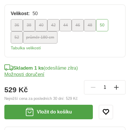
Velikost:
50
36
38
40
42
44
46
48
50
52
průměr 180 cm
Tabulka velikostí
Skladem 1 ks
(odesíláme zítra)
Možnosti doručení
529 Kč
Nejnižší cena za posledních 30 dní:
529 Kč
Vložit do košíku