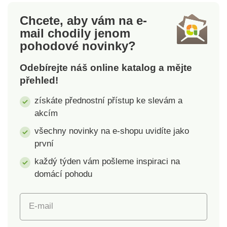
cm.Hrnek s
ml
Chcete, aby vám na e-
podšálkemKombinace
mail
chodily jenom
odolného porcelánu a
pohodové novinky?
bambusuNeobsahuje
pachy ani
Odebírejte náš online katalog a mějte
barvivaSamotný hrnek
přehled!
lze mýt v myčce
získáte přednostní přístup ke slevám a
akcím
všechny novinky na e-shopu uvidíte jako
první
každý týden vám pošleme inspiraci na
domácí pohodu
E-mail