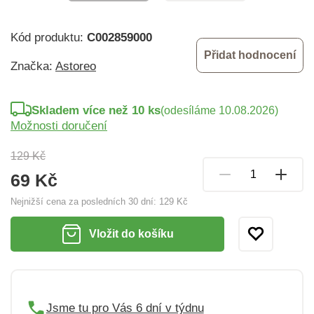
Kód produktu:
C002859000
Přidat hodnocení
Značka:
Astoreo
Skladem více než 10 ks
(odesíláme 10.08.2026)
Možnosti doručení
129 Kč
69 Kč
Nejnižší cena za posledních 30 dní:
129 Kč
Vložit do košíku
Jsme tu pro Vás 6 dní v týdnu