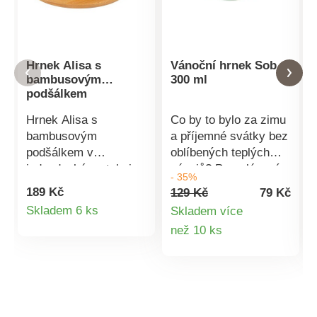
Hrnek Alisa s
Vánoční hrnek Sob
bambusovým
300 ml
podšálkem
Hrnek Alisa s
Co by to bylo za zimu
bambusovým
a příjemné svátky bez
podšálkem v
oblíbených teplých
jednoduchém stylu je
nápojů? Porcelánový
- 35%
ideální pro každý
hrníček v oblíbené
189 Kč
129 Kč
79 Kč
domov. Šálek je
tématice má objem
Detail
Skladem 6 ks
Skladem více
vyrobený z vysoce
300 ml. Díky
Detail
než 10 ks
produktu
odolného porcelánu.
dárkovému balení je
Neabsorbuje pachy
hrníček ideální jako
produktu
ani barviva.Objem:
dárek. Vánoční motiv
260 ml. Rozměry:
Ideální dárek v
výška 9 cm, délka 14
dárkovém balení
cm, šířka 12
Porcelán Objem 300