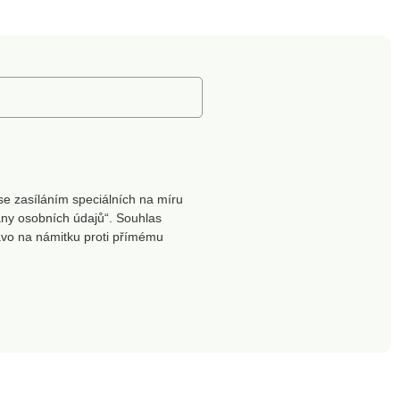
elikost).Vyrobeno
8% polyamid, 2%
ensku.
elastan.Unisex (stačí si
vybrat velikost).Vyrobeno
na Slovensku.
se zasíláním speciálních na míru
ny osobních údajů“. Souhlas
ávo na námitku proti přímému