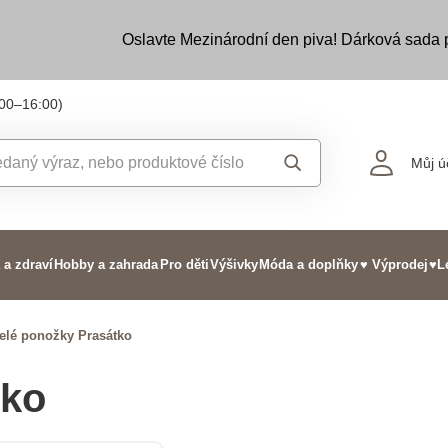
Oslavte Mezinárodní den piva! Dárková sada
:00–16:00)
Můj ú
 a zdraví
Hobby a zahrada
Pro děti
Výšivky
Móda a doplňky
♥ Výprodej
♥L
elé ponožky Prasátko
tko