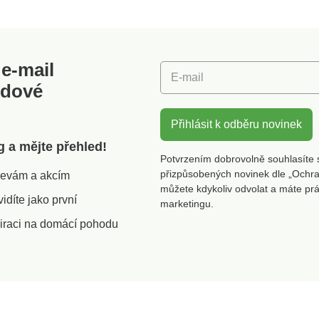
bavlna, 8% polyamid, 2%
vybrat v
elastan.Unisex (stačí si
na Slov
vybrat velikost).Vyrobeno
na Slovensku.
e-mail
E-mail
odové
Přihlásit k odběru novinek
g a mějte přehled!
Potvrzením dobrovolně souhlasíte 
přizpůsobených novinek dle „Ochra
slevám a akcím
můžete kdykoliv odvolat a máte pr
díte jako první
marketingu.
iraci na domácí pohodu