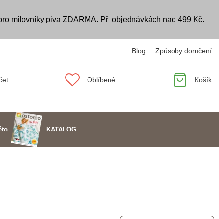
 pro milovníky piva ZDARMA. Při objednávkách nad 499 Kč.
Blog
Způsoby doručení
čet
Oblíbené
Košík
KATALOG
éto