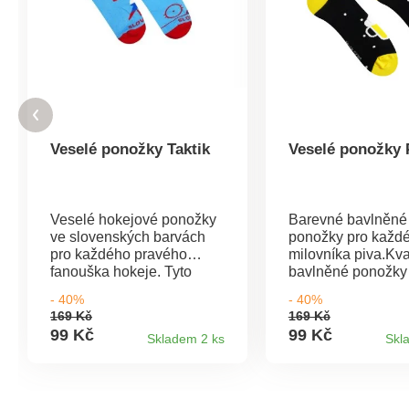
Veselé ponožky Taktik
Veselé ponožky 
Veselé hokejové ponožky
Barevné bavlněné
ve slovenských barvách
ponožky pro každ
pro každého pravého
milovníka piva.Kval
fanouška hokeje. Tyto
bavlněné ponožky
veselé ponožky prostě
pivním motivem pr
- 40%
- 40%
musíš mít. Povinná výbava
den.Složení: 90% 
169 Kč
169 Kč
ke každému
8% polyamid, 2%
99 Kč
99 Kč
Skladem 2 ks
Skl
zápasu.Složení: 90%
elastan.Unisex (sta
bavlna, 8% polyamid, 2%
vybrat velikost).V
elastan.Unisex (stačí si
na Slovensku.
vybrat velikost).Vyrobeno