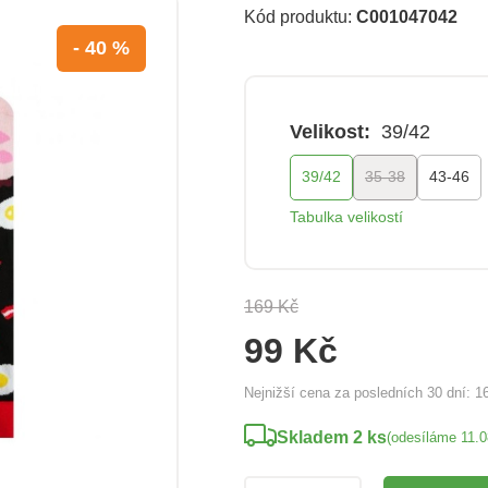
Kód produktu:
C001047042
- 40 %
Velikost:
39/42
39/42
35-38
43-46
Tabulka velikostí
169 Kč
99 Kč
Nejnižší cena za posledních 30 dní:
1
Skladem 2 ks
(odesíláme 11.