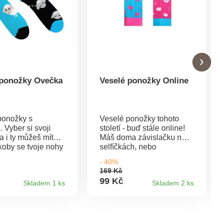
 ponožky Ovečka
Veselé ponožky Online
ponožky s
Veselé ponožky tohoto
 Vyber si svoji
století - buď stále online!
 a i ty můžeš mít
Máš doma závislačku na
akoby se tvoje nohy
selfíčkách, nebo
y na obláčku.Tajný
zaníceného followera?
- 40%
kejte možnost 3
Těmito ponožkami u nich
169 Kč
cí ponožek
určitě zaboduješ.Tajný
99 Kč
Skladem 1 ks
Skladem 2 ks
ením dvou
TIP: získejte možnost 3
ožení: 90% bavlna,
kombinací ponožek
amid, 2%
zakoupením dvou
Unisex (stačí si
párů.Složení: 90% bavlna,