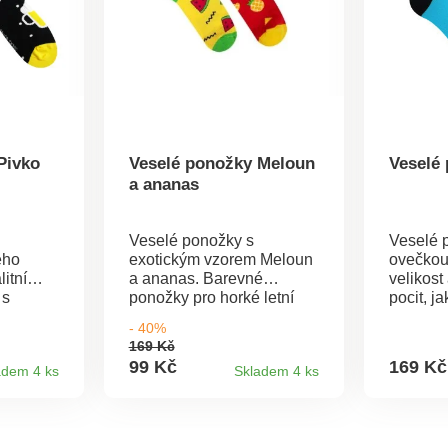
Pivko
Veselé ponožky Meloun
Veselé
a ananas
Veselé ponožky s
Veselé 
ého
exotickým vzorem Meloun
ovečkou.
itní
a ananas. Barevné
velikost
 s
ponožky pro horké letní
pocit, j
o hezčí
dny a noci.Tajný TIP:
vznášel
- 40%
bavlna,
získejte možnost 3
TIP: zís
169 Kč
kombinací ponožek
kombina
99 Kč
169 Kč
adem 4 ks
Skladem 4 ks
čí si
zakoupením dvou
zakoup
yrobeno
párů.Užijte si naše veselé
párů.Sl
ponožky z kvalitní česané
8% poly
bavlny.Složení: 90%
elastan.