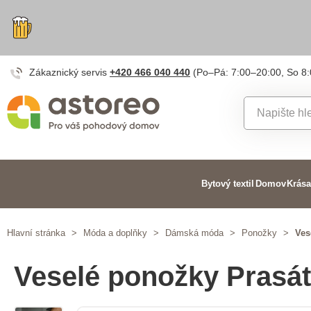
Zákaznický servis
+420 466 040 440
(Po–Pá: 7:00–20:00, So 8
Bytový textil
Domov
Krása
Hlavní stránka
>
Móda a doplňky
>
Dámská móda
>
Ponožky
>
Ves
Veselé ponožky Prasá