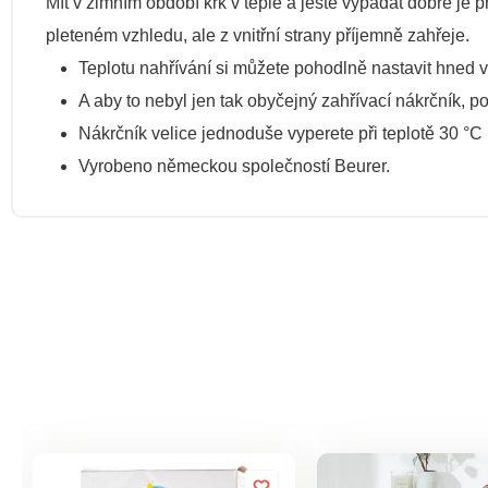
Mít v zimním období krk v teple a ještě vypadat dobře je
pleteném vzhledu, ale z vnitřní strany příjemně zahřeje.
Teplotu nahřívání si můžete pohodlně nastavit hned ve
A aby to nebyl jen tak obyčejný zahřívací nákrčník, p
Nákrčník velice jednoduše vyperete při teplotě 30 °C 
Vyrobeno německou společností Beurer.