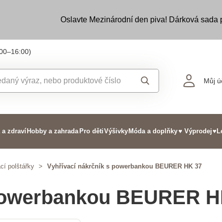
Oslavte Mezinárodní den piva! Dárková sada
:00–16:00)
Můj ú
 a zdraví
Hobby a zahrada
Pro děti
Výšivky
Móda a doplňky
♥ Výprodej
♥L
cí polštářky
>
Vyhřívací nákrčník s powerbankou BEURER HK 37
 powerbankou BEURER H