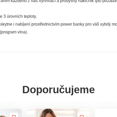
 přáním každého z nás.Vyhřívací a prodyšný nákrčník tyto požad
 3 úrovních teploty.
oskytne i nabíjení prostřednictvím power banky pro váš vybitý mo
(program vlna).
Doporučujeme