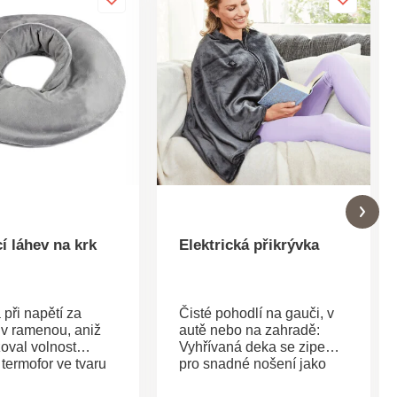
í láhev na krk
Elektrická přikrývka
při napětí za
Čisté pohodlí na gauči, v
 v ramenou, aniž
autě nebo na zahradě:
oval volnost
Vyhřívaná deka se zipem
termofor ve tvaru
pro snadné nošení jako
 se zapínáním na
plášť přes rameno. 3