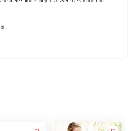
avky směle splňuje. Nejen, že zvenčí je v moderním
bil.