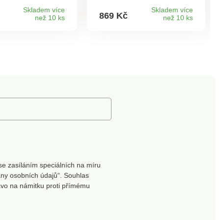
ip pro dokonalé
stupně ohřevu a USB
obení bez
připojení. Pro mobilní
Skladem více
Skladem více
869 Kč
než 10 ks
než 10 ks
ání. Hřejivý
použití vyžaduje
 stojáček chrání
powerbanku (není
ůvanem.
součástí). Lze prát v ruce.
elný měkký potah
Se zipem. Měkká a
noměrné rozložení
pohodlná. 3 úrovně tepla.
se zasíláním speciálních na míru
ny osobních údajů“. Souhlas
ávo na námitku proti přímému