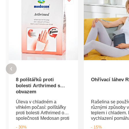
8 polštářků proti
Ohřívací láhev R
bolesti Arthrimed s
obvazem
Úleva v chladném a
Rašelina se použí
vlhkém počasí: polštářky
různými způsoby v 
proti bolesti Arthrimed od
teplem i chladem.
společnosti Medosan proti
vychlazení pomáhá
bolesti kloubů kolen, loktů
například namáh
- 30%
- 15%