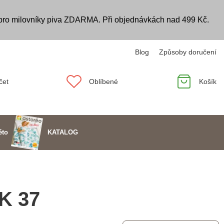
 pro milovníky piva ZDARMA. Při objednávkách nad 499 Kč.
Blog
Způsoby doručení
čet
Oblíbené
Košík
KATALOG
éto
K 37