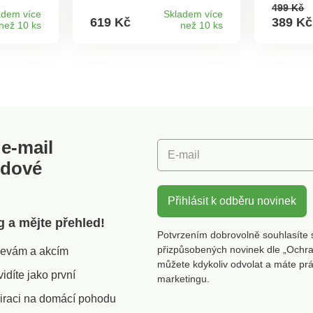
pelný
několika minut. Součástí je
suchý z
499 Kč
elaxaci
kapsa na ohřev rukou.
přizpůs
adem více
Skladem více
619 Kč
389 Kč
než 10 ks
než 10 ks
u. Jeho
Připraven za pár minut.
sklouzáv
navíc
Ochrana proti přehřátí.
fleecový
Odolný.
před pr
lesti
Odnímat
ruační
pro rov
ní
tepla.
e-mail
E-mail
odové
Přihlásit k odběru novinek
g a mějte přehled!
Potvrzením dobrovolně souhlasíte 
přizpůsobených novinek dle „Ochra
slevám a akcím
můžete kdykoliv odvolat a máte pr
díte jako první
marketingu.
iraci na domácí pohodu