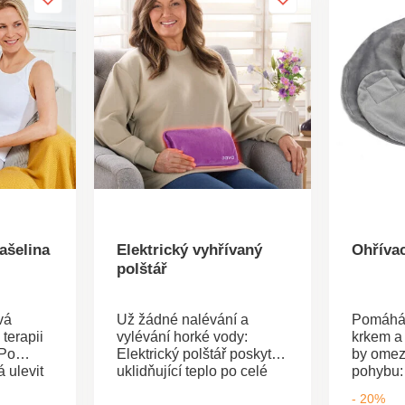
ašelina
Elektrický vyhřívaný
Ohřívac
polštář
vá
Už žádné nalévání a
Pomáhá 
terapii
vylévání horké vody:
krkem a
 Po
Elektrický polštář poskytne
by omez
 ulevit
uklidňující teplo po celé
pohybu: 
aným
hodiny. Zahřeje se během
kroužku
- 20%