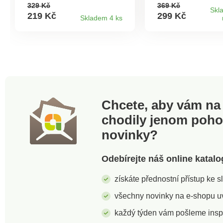
a rukou. S podpůrnými
ramenům. Jako te
329 Kč
369 Kč
obvazy a samoaktivujícími
polštář poskytuje r
Skl
219 Kč
299 Kč
Skladem 4 ks
se polštářky pro přesný
v oblasti zad a krk
hřejivý účinek po dobu až
rovnoměrné teplo 
8 hodin. Podporuje krevní
přispívá k lepšímu
oběh a zklidňuje. Účinná
prokrvení tkáně. Bo
tepelná terapie. Při atritidě
břicha nebo menst
a bolestech kloubů. Na
bolesti šetrně zmír
ruce, kolena a lokty. Hřeje
přirozenou cestou.
až 8 hodin.
Chcete, aby vám na 
chodily jenom poh
novinky?
Odebírejte náš online katalo
získáte přednostní přístup ke 
všechny novinky na e-shopu uvi
každý týden vám pošleme insp