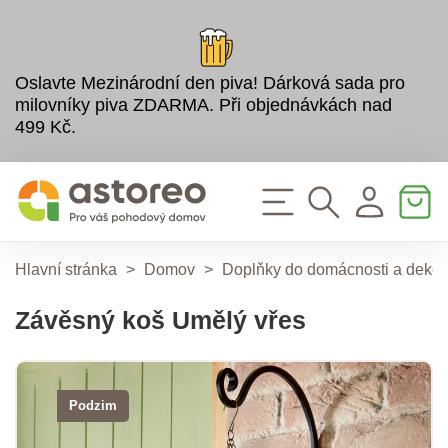
Oslavte Mezinárodní den piva! Dárková sada pro
milovníky piva ZDARMA. Při objednávkách nad
499 Kč.
Hlavní stránka
>
Domov
>
Doplňky do domácnosti a deko
Závěsný koš Umělý vřes
Podzim