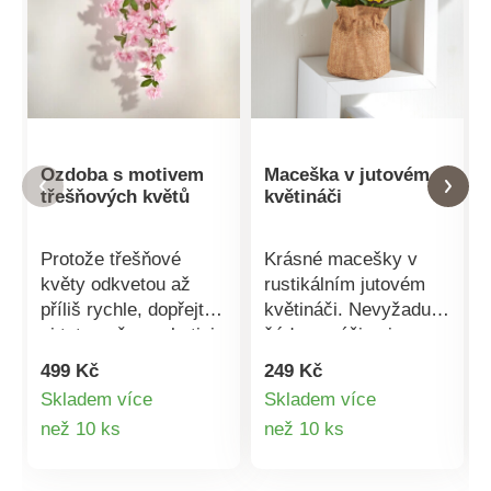
Ozdoba s motivem
Maceška v jutovém
třešňových květů
květináči
Protože třešňové
Krásné macešky v
květy odkvetou až
rustikálním jutovém
příliš rychle, dopřejte
květináči. Nevyžadují
si tuto voňavou kytici.
žádnou péči ani
Vypadá jako živá,
zalévání a budou Vás
499 Kč
249 Kč
potěší Vás a
těšit po mnoho let. Jak
Skladem více
Skladem více
nevyžaduje žádnou
živá. Šetří přírodu.
Detail
Detail
než 10 ks
než 10 ks
péči. Dodáváno bez
Eldo.
květináče. Jak živá.
produktu
produktu
Jednoduchá údržba.