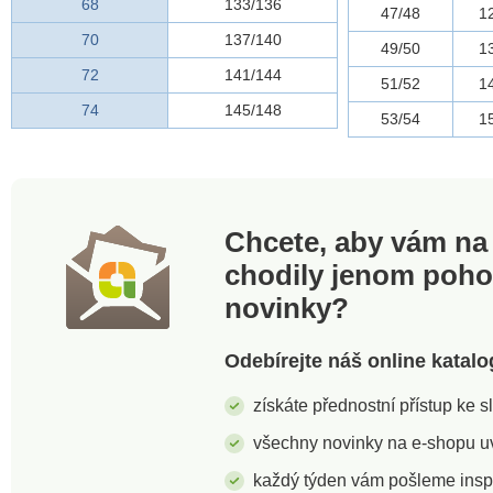
68
133/136
47/48
1
70
137/140
49/50
1
72
141/144
51/52
1
74
145/148
53/54
1
Chcete, aby vám na 
chodily jenom poh
novinky?
Odebírejte náš online katalo
získáte přednostní přístup ke 
všechny novinky na e-shopu uvi
každý týden vám pošleme insp