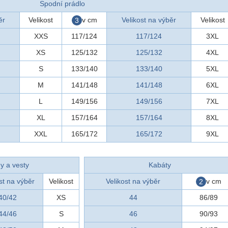
Spodní prádlo
ěr
Velikost
v cm
Velikost na výběr
Velikost
3
XXS
117/124
117/124
3XL
XS
125/132
125/132
4XL
S
133/140
133/140
5XL
M
141/148
141/148
6XL
L
149/156
149/156
7XL
XL
157/164
157/164
8XL
XXL
165/172
165/172
9XL
y a vesty
Kabáty
st na výběr
Velikost
Velikost na výběr
v cm
2
40/42
XS
44
86/89
44/46
S
46
90/93