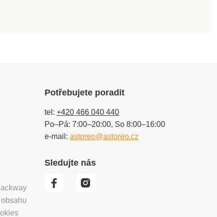
Potřebujete poradit
tel:
+420 466 040 440
Po–Pá: 7:00–20:00, So 8:00–16:00
e-mail:
astoreo@astoreo.cz
Sledujte nás
 Packway
í obsahu
okies