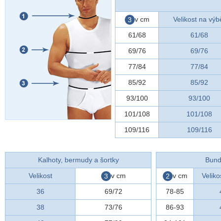
v cm
Velikost na výb
3
61/68
61/68
69/76
69/76
77/84
77/84
85/92
85/92
93/100
93/100
101/108
101/108
109/116
109/116
Kalhoty, bermudy a šortky
Bund
Velikost
v cm
v cm
Veliko
3
2
36
69/72
78-85
38
73/76
86-93