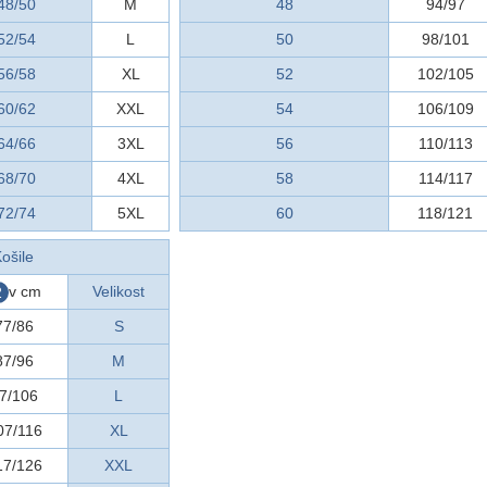
48/50
M
48
94/97
52/54
L
50
98/101
56/58
XL
52
102/105
60/62
XXL
54
106/109
64/66
3XL
56
110/113
68/70
4XL
58
114/117
72/74
5XL
60
118/121
ošile
v cm
Velikost
2
77/86
S
87/96
M
7/106
L
07/116
XL
17/126
XXL