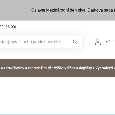
Oslavte Mezinárodní den piva! Dárková sada
:00–16:00)
Můj ú
 a zdraví
Hobby a zahrada
Pro děti
Výšivky
Móda a doplňky
♥ Výprodej
♥L
i