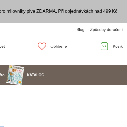
 pro milovníky piva ZDARMA. Při objednávkách nad 499 Kč.
Blog
Způsoby doručení
čet
Oblíbené
Košík
KATALOG
éto