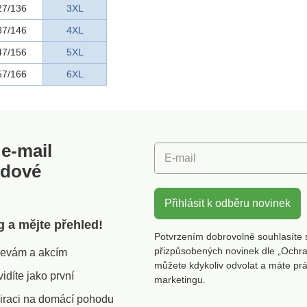
27/136
3XL
37/146
4XL
47/156
5XL
57/166
6XL
e-mail
E-mail
odové
Přihlásit k odběru novinek
g a mějte přehled!
Potvrzením dobrovolně souhlasíte 
přizpůsobených novinek dle „Ochra
slevám a akcím
můžete kdykoliv odvolat a máte pr
díte jako první
marketingu.
iraci na domácí pohodu