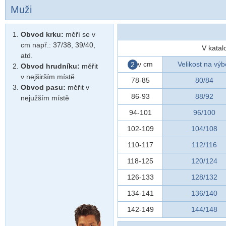
Muži
Obvod krku:
měří se v
cm např.: 37/38, 39/40,
V katal
atd.
v cm
Velikost na výb
2
Obvod hrudníku:
měřit
v nejširším místě
78-85
80/84
Obvod pasu:
měřit v
86-93
88/92
nejužším místě
94-101
96/100
102-109
104/108
110-117
112/116
118-125
120/124
126-133
128/132
134-141
136/140
142-149
144/148