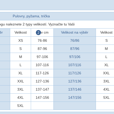
Pulovry, pyžama, trička
ogu naleznete 2 typy velikostí. Vyznačte tu Vaši
ěr
Velikost
v cm
Velikost na výběr
Velikost
2
XS
76-86
76/86
S
S
87-96
87/96
M
M
97-106
97/106
L
L
107-116
107/116
XL
XL
117-126
117/126
XXL
XXL
127-136
127/136
3XL
3XL
137-147
137/146
4XL
4XL
147-156
147/156
5XL
5XL