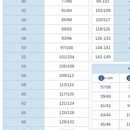
40
77/80
94-101
42
81/84
102/109
44
85/88
110/117
46
89/92
118/125
48
93/96
126-133
50
97/100
134-141
52
101/104
142-149
54
105/108
K
56
109/112
v cm
1
58
113/116
37/38
60
117/120
39/40
62
121/124
41/42
9
64
125/128
43/44
1
66
129/132
45/46
1