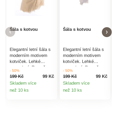
Šála s kotvou
Šála s kotvou
Elegantní letní šála s
Elegantní letní šála s
moderním motivem
moderním motivem
kotviček. Lehké
kotviček. Lehké
provedení. Rozměr:
provedení. Rozměr:
- 50%
- 50%
70 x 180 cm. Materiál:
70 x 180 cm. Materiál:
199 Kč
99 Kč
199 Kč
99 Kč
35% viskóza, 65%
35% viskóza, 65%
Skladem více
Skladem více
polyester.
polyester.
Detail
Detail
než 10 ks
než 10 ks
produktu
produktu