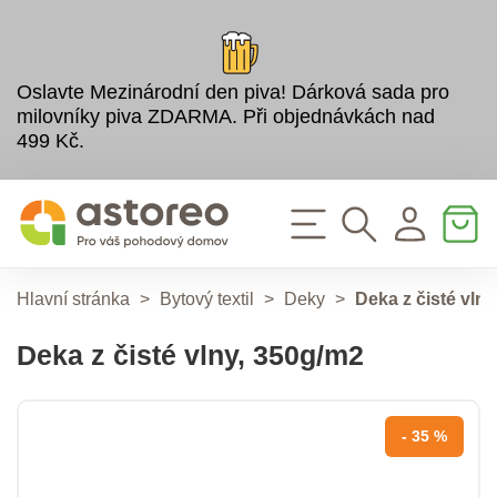
Oslavte Mezinárodní den piva! Dárková sada pro
milovníky piva ZDARMA. Při objednávkách nad
499 Kč.
Hlavní stránka
>
Bytový textil
>
Deky
>
Deka z čisté vln
Deka z čisté vlny, 350g/m2
- 35 %