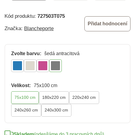
Kód produktu:
727503T075
Přidat hodnocení
Značka:
Blancheporte
Zvolte barvu:
šedá antracitová
Velikost:
75x100 cm
75x100 cm
180x220 cm
220x240 cm
240x260 cm
240x300 cm
Skladem
(odesíláme do 3 pracovních dnů)