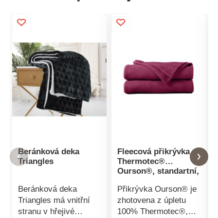
Beránková deka
Fleecová přikrývka
Triangles
Thermotec®
Ourson®, standartní,
350g/m2
Beránková deka
Přikrývka Ourson® je
Triangles má vnitřní
zhotovena z úpletu
stranu v hřejivé
100% Thermotec®,