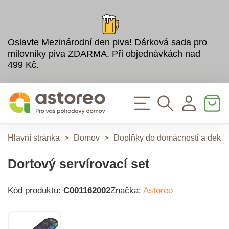
Oslavte Mezinárodní den piva! Dárková sada pro
milovníky piva ZDARMA. Při objednávkách nad
499 Kč.
Hlavní stránka
>
Domov
>
Doplňky do domácnosti a deko
Dortový servírovací set
Kód produktu:
C001162002
Značka:
Astoreo