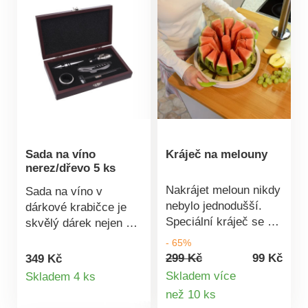
Sada na víno
Kráječ na melouny
nerez/dřevo 5 ks
Nakrájet meloun nikdy
Sada na víno v
nebylo jednodušší.
dárkové krabičce je
Speciální kráječ se o
skvělý dárek nejen pro
to postará snadno a
muže.Obsahuje
- 65%
rychle. Jednoduchá
skládací vývrtku s
299 Kč
99 Kč
349 Kč
Detail
manipulace díky
nožíkem, zátku,
Skladem více
Skladem 4 ks
speciálním úchytkám.
kroužek na ubrousek,
Detail
než 10 ks
produktu
Rozměry: 35 x 31 x 7
nálevku a