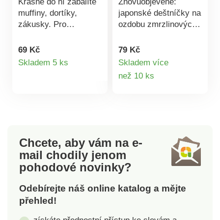
Krásně do ní zabalíte
Znovuobjevené:
muffiny, dortíky,
japonské deštníčky na
zákusky. Pro
ozdobu zmrzlinových
bezpečnou přepravu a
pohárů, dortů a
stylovou prezentaci.
dalších pochoutek.
69 Kč
79 Kč
Detail
Krabice je 2dílná.
Skladem 5 ks
Skladem více
Vnitřní část má
Detail
než 10 ks
produktu
praktické úchyty,
produktu
vnější obal zdobí
velikonoční motivy.
Balení obsahuje sadu
10 kusů. Materiál:
papír. Rozměry: 27,5
Chcete, aby vám na e-
x 11 x 10 cm.
mail
chodily jenom
pohodové novinky?
Odebírejte náš online katalog a mějte
přehled!