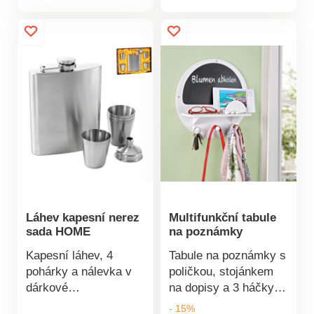
produktu
cm.
teploměrMateriál:
nerez, dřevoRozměry:
23 x 13 x 4,5 cm
Láhev kapesní nerez
Multifunkční tabule
sada HOME
na poznámky
Kapesní láhev, 4
Tabule na poznámky s
pohárky a nálevka v
poličkou, stojánkem
dárkové
na dopisy a 3 háčky
krabičce.Materiál:
na zavěšení klíčů,
- 15%