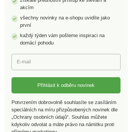
získáte přednostní přístup ke slevám a
akcím
všechny novinky na e-shopu uvidíte jako
první
každý týden vám pošleme inspiraci na
domácí pohodu
E-mail
Přihlásit k odběru novinek
Potvrzením dobrovolně souhlasíte se zasíláním
speciálních na míru přizpůsobených novinek dle
„Ochrany osobních údajů“. Souhlas můžete
kdykoliv odvolat a máte právo na námitku proti
přímému marketingu.