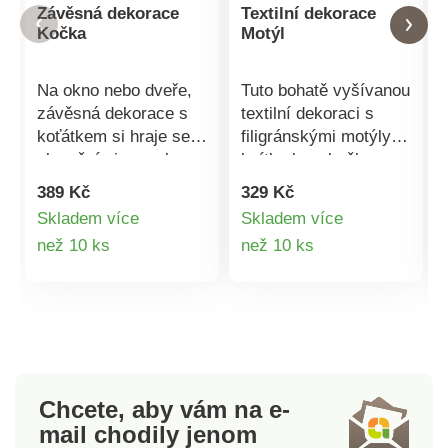
Závěsná dekorace
Textilní dekorace
Kočka
Motýl
Na okno nebo dveře,
Tuto bohatě vyšívanou
závěsná dekorace s
textilní dekoraci s
koťátkem si hraje se
filigránskými motýly a
slunečními paprsky a
kvítky lze skvěle
zahřeje u srdce. S
uplatnit na okně či
389 Kč
329 Kč
přísavkou. Kovový
volně v místnosti.
Skladem více
Skladem více
řetízek + přísavka.
Originální plavenská
Detail
Detail
než 10 ks
než 10 ks
Oboustranný motiv.
krajka. Vyrobeno v
Eldo.
Německu.
produktu
produktu
Chcete, aby vám na e-
mail
chodily jenom