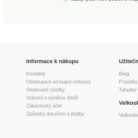
neměnný vzhled. Při
procesem šetrným
pečení postačí použít jen
přírodnímu prostřed
velmi malé množství
Neobsahují kadmi
tukuLze ji mýt v
olovo. Během tepe
myčceForma je vhodná
úpravy nevznikají
pro elektrické, plynové a
toxické výparyFor
halogenové troubySnadné
vhodná pro elektri
čištění a uskladnění
plynové a haloge
troubyLze ji mýt 
Informace k nákupu
Užiteč
Kontakty
Blog
Odstoupení od kupní smlouvy
Pravidla
Sledování zásilky
Tabulka 
Vrácení a výměna zboží
Velkoo
Zákaznický účet
Způsoby doručení a platby
Velkoob