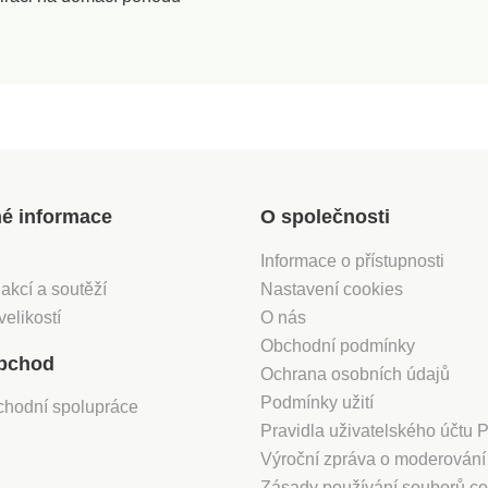
 k
í.
um a
lné
 žádné
ma je
cké,
nové
v myčce
né informace
O společnosti
Informace o přístupnosti
 akcí a soutěží
Nastavení cookies
velikostí
O nás
Obchodní podmínky
bchod
Ochrana osobních údajů
Podmínky užití
chodní spolupráce
Pravidla uživatelského účtu
Výroční zpráva o moderován
Zásady používání souborů co