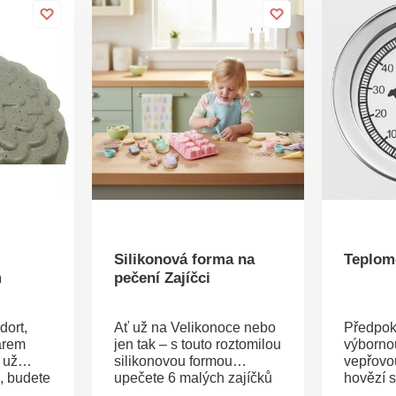
Silikonová forma na
Teplom
m
pečení Zajíčci
dort,
Ať už na Velikonoce nebo
Předpok
arem
jen tak – s touto roztomilou
výborno
 už
silikonovou formou
vepřovo
, budete
upečete 6 malých zajíčků
hovězí 
ásně
najednou. Ideální pro mini
jehněčí 