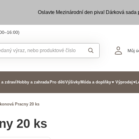
Oslavte Mezinárodní den piva! Dárková sada
:00–16:00)
Můj ú
 a zdraví
Hobby a zahrada
Pro děti
Výšivky
Móda a doplňky
♥ Výprodej
♥L
ikonová Pracny 20 ks
ny 20 ks