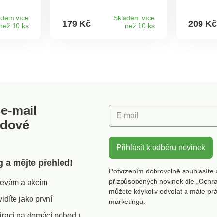
Formy
dortíky nebo sušenky.
teplota 
ené
Opakovaně použitelná,
nejlépe 
adem více
Skladem více
179 Kč
209 Kč
než 10 ks
než 10 ks
ou,
ohebná a snadno se čistí.
teplomě
onovou
6 zajíčků najednou.
který j
Opakovaně použitelná a
zapíchn
irmou
flexibilní. Basilico.
teplotu 
ry:
Teplotní
ka
120°C. 
mu a
každý d
 mají
ta správ
epřilnavé
dobře př
e-mail
je
E-mail
oti
odové
barva
kvrnám
Přihlásit k odběru novinek
ři
g a mějte přehled!
žít jen
Potvrzením dobrovolně souhlasíte 
ví
přizpůsobených novinek dle „Ochra
slevám a akcím
yrobené
můžete kdykoliv odvolat a máte pr
díte jako první
ateriálů
marketingu.
iraci na domácí pohodu