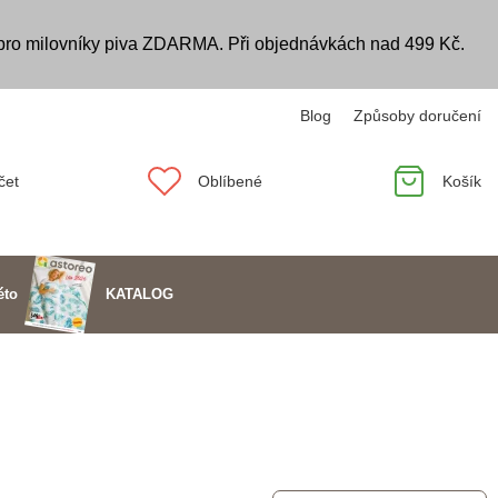
 pro milovníky piva ZDARMA. Při objednávkách nad 499 Kč.
Blog
Způsoby doručení
čet
Oblíbené
Košík
KATALOG
éto