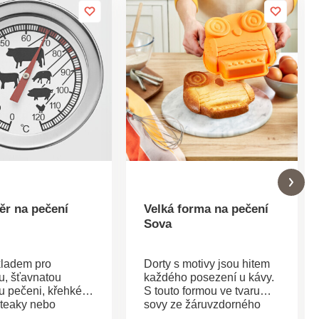
ěr na pečení
Velká forma na pečení
Sova
ladem pro
Dorty s motivy jsou hitem
u, šťavnatou
každého posezení u kávy.
u pečeni, křehké
S touto formou ve tvaru
steaky nebo
sovy ze žáruvzdorného
kotlety je správná
silikonu ve zlaté barvě