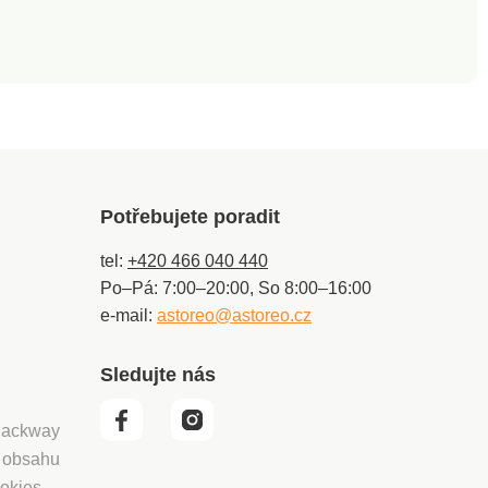
Potřebujete poradit
tel:
+420 466 040 440
Po–Pá: 7:00–20:00, So 8:00–16:00
e-mail:
astoreo@astoreo.cz
Sledujte nás
 Packway
í obsahu
okies