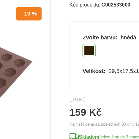
Kód produktu:
C002533000
- 10 %
Zvolte barvu:
hnědá
Velikost:
29,5x17,5x
179 Kč
159 Kč
Nejnižší cena za posledních 30 dní:
1
Skladem
(odesíláme do 3 prac