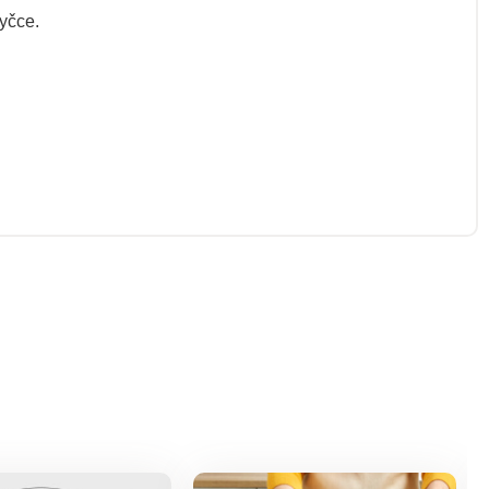
myčce.