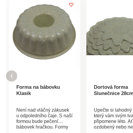
Forma na bábovku
Dortová forma
Klasik
Slunečnice 28c
Není nad vláčný zákusek
Upečte si lahodný 
u odpoledního čaje. S naší
který vám svým tv
formou bude pečení
připomene léto. Ať
bábovek hračkou. Formy
ozdobený nebo ne
Klasik jsou potažené
překvapeni, jak kr