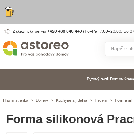
Zákaznický servis
+420 466 040 440
(Po–Pá: 7:00–20:00, So 8
Bytový textil
Domov
Krása
Hlavní stránka
>
Domov
>
Kuchyně a jídelna
>
Pečení
>
Forma sil
Forma silikonová Prac