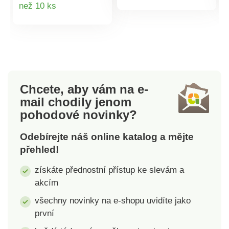
Detail
než 10 ks
produktu
grilu: 35,5cm. Velikost
na chlazení
ohniště 34cm. Výška
nápojů,chromový
produktu
grilovací plochy 22cm.
rošt.Přenosný.
Chromový rošt, víko.
Chcete, aby vám na e-
mail
chodily jenom
pohodové novinky?
Odebírejte náš online katalog a mějte
přehled!
získáte přednostní přístup ke slevám a
akcím
všechny novinky na e-shopu uvidíte jako
první