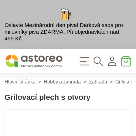
Oslavte Mezinárodní den piva! Dárková sada pro
milovníky piva ZDARMA. Při objednávkách nad
499 Kč.
Hlavní stránka
>
Hobby a zahrada
>
Zahrada
>
Grily a př
Grilovací plech s otvory