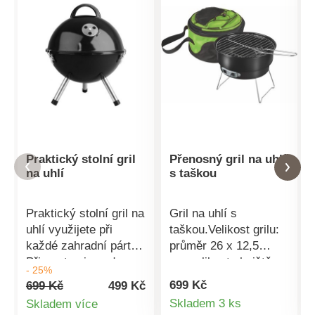
Praktický stolní gril
Přenosný gril na uhlí
na uhlí
s taškou
Praktický stolní gril na
Gril na uhlí s
uhlí využijete při
taškou.Velikost grilu:
každé zahradní párty.
průměr 26 x 12,5
Připravte si snadno a
cm,velikost ohniště:
- 25%
rychle domácí
průměr 25 cm,thermo
699 Kč
699 Kč
499 Kč
burgery, steaky nebo
taška rozměr: 29,5 x
Detail
Skladem 3 ks
Skladem více
jiné dobroty. Velikost
18,5 cm,thermo taška