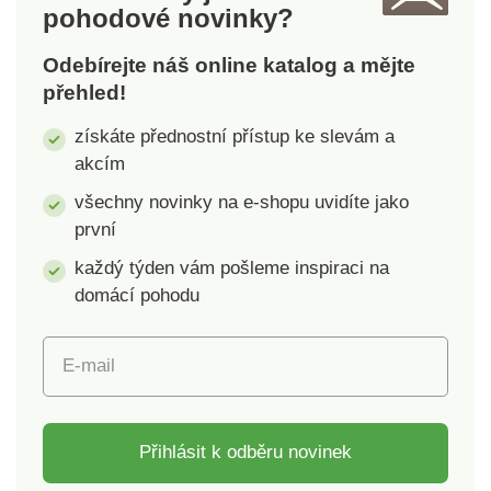
pohodové novinky?
jakýkoli nápoj, který
do nich nalijeme – od
Odebírejte náš online katalog a mějte
silného espressa po
přehled!
jemné latte. Tato
dvojice šálků nás
získáte přednostní přístup ke slevám a
spojuje s
akcím
každodenními rituály,
které si vychutnáváme
všechny novinky na e-shopu uvidíte jako
ve své jednoduchosti.
první
každý týden vám pošleme inspiraci na
domácí pohodu
E-mail
Přihlásit k odběru novinek