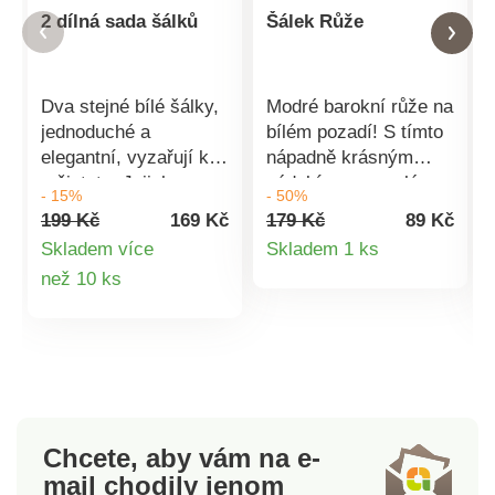
2 dílná sada šálků
Šálek Růže
Dva stejné bílé šálky,
Modré barokní růže na
jednoduché a
bílém pozadí! S tímto
elegantní, vyzařují klid
nápadně krásným
a čistotu. Jejich
nádobím z porcelánu
- 15%
- 50%
hladký povrch a jemně
bude stolování
199 Kč
169 Kč
179 Kč
89 Kč
zakřivený tvar evokují
příjemným, chutným
Detail
Skladem více
Skladem 1 ks
pocit harmonie a
zážitkem. Porcelán,
Detail
než 10 ks
produktu
pohodlí. Každý šálek
výška 10,2 cm, Ø 8,6
se zdá být dokonalým
cm. Porcelán.
produktu
společníkem pro
Romantický potisk
chvíle, kdy si chceme
růží. Pro slavnostní
vychutnat kávu v tichu
příležitosti i všední
a soustředění. Bílá
dny.
barva je symbolizuje
Chcete, aby vám na e-
jako prázdné plátno,
mail
chodily jenom
připravené přijmout