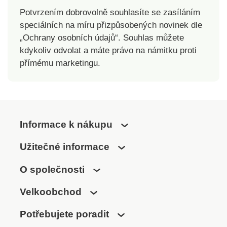
MADE IN GREEN by
OEKO-TEX®. Tato
Potvrzením dobrovolně souhlasíte se zasíláním
OEKO-TEX®. Tato
certifikace zaručuje
speciálních na míru přizpůsobených novinek dle
certifikace zaručuje
jak přísné chemické
„Ochrany osobních údajů“. Souhlas můžete
jak přísné chemické
analýzy (STANDARD
kdykoliv odvolat a máte právo na námitku proti
analýzy (STANDARD
100), tak odpovědnou
přímému marketingu.
100), tak odpovědnou
výrobu, hodnocenou
výrobu, hodnocenou
podle kontrolovaných
podle kontrolovaných
environmentálních a
environmentálních a
sociálních kritérií.
sociálních kritérií.
Informace k nákupu
Užitečné informace
O společnosti
Velkoobchod
Potřebujete poradit