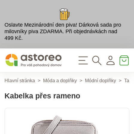
Oslavte Mezinárodní den piva! Dárková sada pro
milovníky piva ZDARMA. Při objednávkách nad
499 Kč.
Hlavní stránka
>
Móda a doplňky
>
Módní doplňky
>
Tašk
Kabelka přes rameno