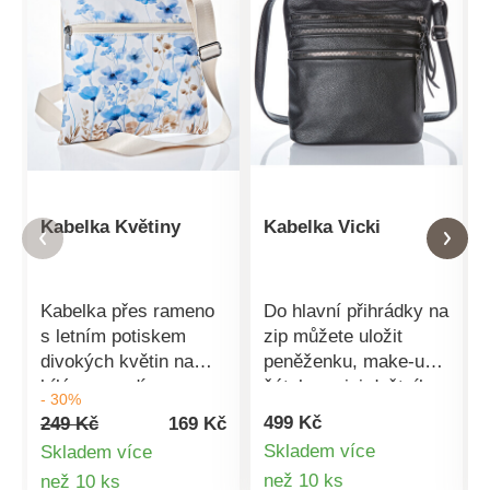
Kabelka Květiny
Kabelka Vicki
Kabelka přes rameno
Do hlavní přihrádky na
s letním potiskem
zip můžete uložit
divokých květin na
peněženku, make-up,
bílém pozadí.
šátek a mini deštník.
- 30%
Nastavitelný popruh
Tři přihrádky na zip
499 Kč
249 Kč
169 Kč
umožňuje stylové
pojmou vše, co
Skladem více
Skladem více
nošení jako
potřebujete mít rychle
Detail
Detail
než 10 ks
než 10 ks
crossbody. Velký
po ruce. Měkká, s