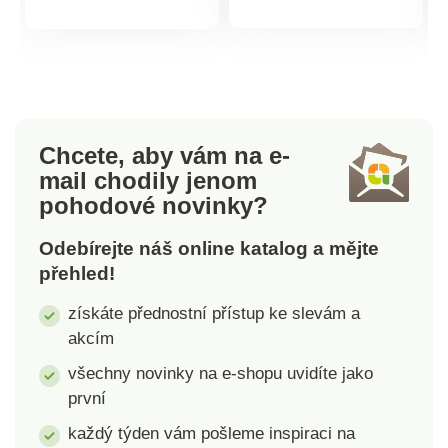
hlavní prostor a vnější
elegantními střapci a
produktu
produktu
kapsa, každá se
nastavitelným
zipem, nabízí dostatek
ramenním popruhem.
úložného prostoru.
Ochrana RFID proti
RFID ochrana proti
krádeži dat. Chráněno
krádeži dat. Ochrana
pomocí RFID. Tři
Chcete, aby vám na e-
dat RFID před
přihrádky.
mail
chodily jenom
zneužitím karet.
Nastavitelný ramenní
pohodové novinky?
Omyvatelná.
popruh.
Jednoduchá údržba.
Odebírejte náš online katalog a mějte
přehled!
získáte přednostní přístup ke slevám a
akcím
všechny novinky na e-shopu uvidíte jako
první
každý týden vám pošleme inspiraci na