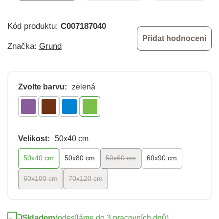
Kód produktu:
C007187040
Přidat hodnocení
Značka:
Grund
Zvolte barvu:
zelená
Velikost:
50x40 cm
50x40 cm
50x80 cm
50x60 cm
60x90 cm
60x100 cm
70x120 cm
Skladem
(odesíláme do 3 pracovních dnů)