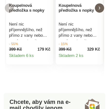
Koupelnová
Koupelnová
předložka s nopky
předložka s nopky
Není nic
Není nic
příjemnějšího, než
příjemnějšího, než
přímo z vany nebo
přímo z vany nebo
sprchy vstoupit na
sprchy vstoupit na
- 55%
- 15%
měkkou a savou
měkkou a savou
399 Kč
179 Kč
399 Kč
329 Kč
předložku. S touto
předložku. S touto
Detail
Detail
Skladem 6 ks
Skladem 2 ks
předložkou již budete
předložkou již budete
produktu
produktu
šlapat jen do
šlapat jen do
měkkého. Na výběr z
měkkého. Na výběr z
6 různých
6 různých barev.
barev.Materiál 100%
Materiál 100%
polyesterRozměry: 50
polyester Rozměry: 50
x 80 cmPřední strana
x 80 cm Přední strana
z příjemných nopků
z příjemných nopků
Chcete, aby vám na e-
vysokých 1,5
vysokých 1,5 cm.
mail
chodily jenom
cm.Rubová strana s
Rubová strana s