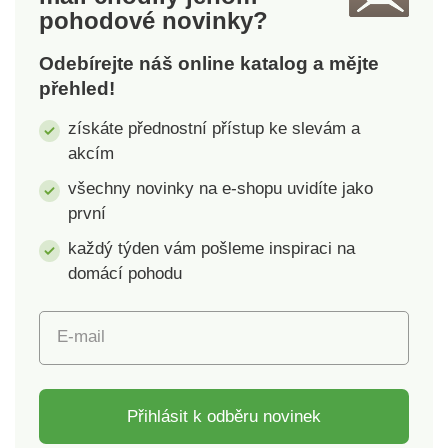
pohodové novinky?
protiskluzovou
protiskluzovou
úpravou.
úpravou.
Odebírejte náš online katalog a mějte
přehled!
získáte přednostní přístup ke slevám a
akcím
všechny novinky na e-shopu uvidíte jako
první
každý týden vám pošleme inspiraci na
domácí pohodu
E-mail
Přihlásit k odběru novinek