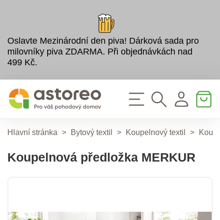
Oslavte Mezinárodní den piva! Dárková sada pro
milovníky piva ZDARMA. Při objednávkách nad
499 Kč.
Hlavní stránka
>
Bytový textil
>
Koupelnový textil
>
Koupe
Koupelnová předložka MERKUR