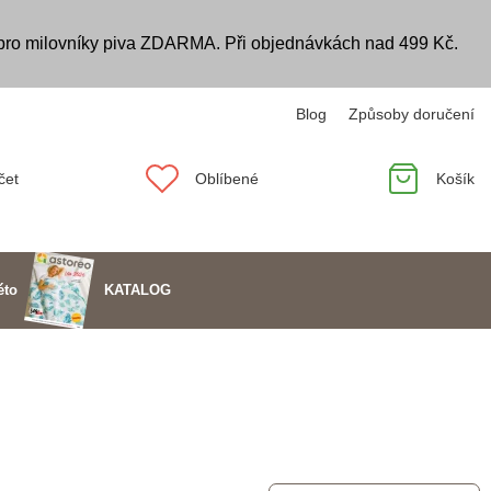
 pro milovníky piva ZDARMA. Při objednávkách nad 499 Kč.
Blog
Způsoby doručení
čet
Oblíbené
Košík
KATALOG
éto