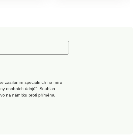
ováním 2x2, s
vyroben z viskózy
oflíkovou patkou.
Lenzing™ EcoVero™.
rukávy. Vpředu 2
Ekologická viskóza je
apsy. Rovný dolní
materiál vyrobený z
 prát v pračce.
buničiny z udržitelně
obhospodařovaných lesů.
Výrobní proces vyžaduje
méně vody a energie. Lze
prát v pračce.
se zasíláním speciálních na míru
ny osobních údajů“. Souhlas
ávo na námitku proti přímému