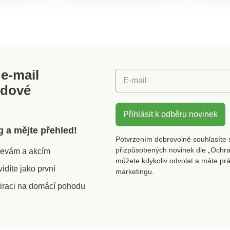
u, na
podle Oeko-Tex (n° CQ
se žebr
1216 / 3 IFTH). Tato
boční kn
ní.
známka označuje textilní
Dlouhé 
ružnými
výrobky, které byly
našité k
podrobeny laboratorním
lem. Lze
potažený
testům na široké spektrum
nou.
škodlivých látek a výrobek
e-mail
odní
je bezpečný nad rámec
E-mail
čce.
platných norem. Lze prát v
odové
pračce.
Přihlásit k odběru novinek
g a mějte přehled!
Potvrzením dobrovolně souhlasíte 
přizpůsobených novinek dle „Ochra
slevám a akcím
můžete kdykoliv odvolat a máte pr
díte jako první
marketingu.
iraci na domácí pohodu