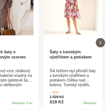
é šaty s
Šaty s tuniským
ovým vzorem
výstřihem a potiskem
vý vzor, rolákový
Šik ležérní styl přináší šaty
 materiál snadný na
s tuniským výstřihem a
.tyto úpletové šaty
potiskem. Délka nad
ou oblíbeným
kolena. Tuniský výstřih,
 pro letošní
knoflíková léga až do
- 45%
Moderní střih.
pasu. Motýlí rukávy k
1 029 Kč
vý vzor na horním
loktům. Rozšířený spodní
519 Kč
Skladem 3 ks
Skladem
pu, rukávech a
lem se 2 nařasenými
. Rolákový výstřih
volány. Tento produkt byl