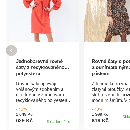
Jednobarevné rovné
Rovné šaty s po
šaty z recyklovaného
a odnímatelným
polyesteru
páskem
Rovné šaty oplývají
Z lehoučkého voál
volánovým zdobením a
zlatými proužky, v
eco-friendly zpracováním z
střihu, věnujte poz
recyklovaného polyesteru.
módním šatům. V 
Šaty vhodné pro každý typ
kolenům. Kulatý vý
- 40%
- 40%
postavy. Vzdušný úplet. V
rozparkem a knofl
1 049 Kč
1 369 Kč
horní části rukávů volány.
légou. Středové n
Skl
629 Kč
819 Kč
Skladem 1 ks
Kulatý výstřih s průstřihem
vpředu a vzadu p
do "V" a falešnou légou s
vsadkou. Jednoba