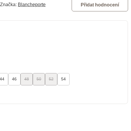
Značka:
Blancheporte
Přidat hodnocení
44
46
48
50
52
54