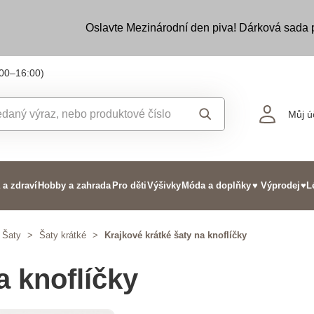
Oslavte Mezinárodní den piva! Dárková sada
:00–16:00)
Můj ú
 a zdraví
Hobby a zahrada
Pro děti
Výšivky
Móda a doplňky
♥ Výprodej
♥L
Šaty
>
Šaty krátké
>
Krajkové krátké šaty na knoflíčky
a knoflíčky