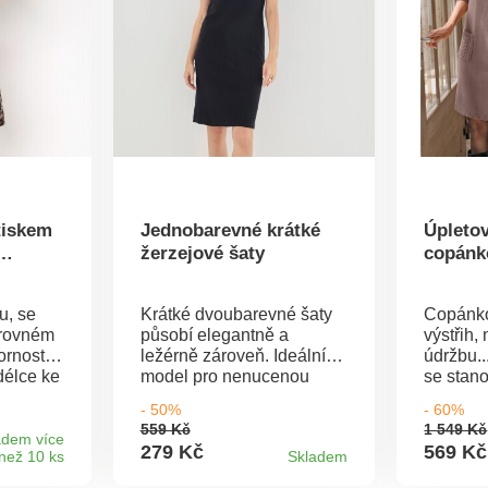
tiskem
Jednobarevné krátké
Úpletov
žerzejové šaty
copánk
u, se
Krátké dvoubarevné šaty
Copánko
 rovném
působí elegantně a
výstřih,
ornost
ležérně zároveň. Ideální
údržbu..
délce ke
model pro nenucenou
se stan
střih s
eleganci. Kulatý výstřih a
kouskem
- 50%
- 60%
íčkovou
krátké rukávy s
sezónu! 
559 Kč
1 549 Kč
ařasení
kontrastním žebrovaným
Copánko
adem více
279 Kč
569 Kč
než 10 ks
Skladem
od
zakončením 1x1. Rovný
dílu tru
revná
spodní lem. Standard 100
kapsách