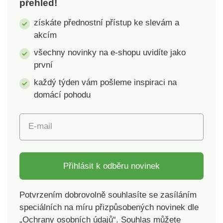
přehled!
kvalitní plast.
získáte přednostní přístup ke slevám a
akcím
všechny novinky na e-shopu uvidíte jako
první
každý týden vám pošleme inspiraci na
domácí pohodu
E-mail
Přihlásit k odběru novinek
Potvrzením dobrovolně souhlasíte se zasíláním
speciálních na míru přizpůsobených novinek dle
„Ochrany osobních údajů“. Souhlas můžete