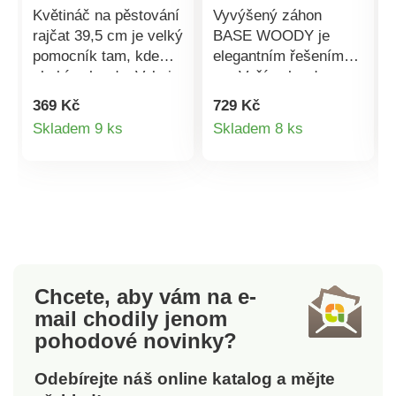
Květináč na pěstování
Vyvýšený záhon
rajčat 39,5 cm je velký
BASE WOODY je
pomocník tam, kde
elegantním řešením
chybí zahrada. Velmi
pro Vaší zahradu.
jednoduše můžete
Usnadňuje
369 Kč
729 Kč
rajčata pěstovat na
zahradničení a
Detail
Detail
Skladem 9 ks
Skladem 8 ks
balkóně nebo terase.
ochranu rostlin. Jeho
produktu
produktu
Květináč je
odolný plastový
mrazuvzdorný a
materiál je odolný vůči
odolný povětrnostním
povětrnostním vlivům
podmínkám. Sada
a snadno se udržuje.
obsahuje 4 kroužky,
Materál odolává
které udržují rostlinu
nízkým i vysokým
ve směru růstu.
teplotám a UV záření.
Chcete, aby vám na e-
Rozměry: průměr
Záhony jsou
mail
chodily jenom
květináče 39,2 cm,
stohovatelné, lze
pohodové novinky?
výška květináče 31
umístit 2 ks na sebe.
cm, maximální výška
Odebírejte náš online katalog a mějte
153 cm. Materiál: