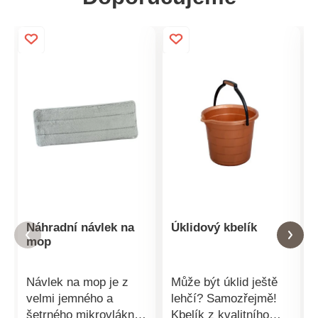
Náhradní návlek na
Úklidový kbelík
mop
Návlek na mop je z
Může být úklid ještě
velmi jemného a
lehčí? Samozřejmě!
šetrného mikrovlákna.
Kbelík z kvalitního