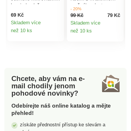
Lze jednoduše
pružného plastu s
- 20%
navléknout, sundat a
výlevkou usnadní váš
69 Kč
99 Kč
79 Kč
vyprat Připevňuje se k
úklid. Pro ještě lepší
ú
Skladem více
Skladem více
mopu pomocí suchého
manipulaci je ve
Detail
Detail
než 10 ks
než 10 ks
zipu Ke všem typům
spodní části úchytka,
podlah je jemný a
kterou oceníte
produktu
produktu
velmi šetrný Materiál:
zejména při vylévání
mikrovlákno Rozměry:
obsahu Z odolného a
32 x 12 x 10 cm
pružného plastu
Rozměry: 360 x 350 x
280 mm Vyrobeno v
Chcete, aby vám na e-
Turecku
mail
chodily jenom
pohodové novinky?
Odebírejte náš online katalog a mějte
přehled!
získáte přednostní přístup ke slevám a