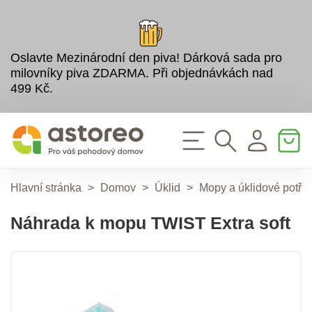
Oslavte Mezinárodní den piva! Dárková sada pro
milovníky piva ZDARMA. Při objednávkách nad
499 Kč.
Hlavní stránka
>
Domov
>
Úklid
>
Mopy a úklidové potře
Náhrada k mopu TWIST Extra soft