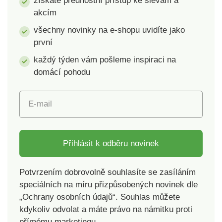
získáte přednostní přístup ke slevám a
akcím
všechny novinky na e-shopu uvidíte jako
první
každý týden vám pošleme inspiraci na
domácí pohodu
E-mail
Přihlásit k odběru novinek
Potvrzením dobrovolně souhlasíte se zasíláním
speciálních na míru přizpůsobených novinek dle
„Ochrany osobních údajů“. Souhlas můžete
kdykoliv odvolat a máte právo na námitku proti
přímému marketingu.