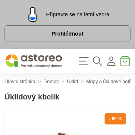
Připravte se na letní vedra
Prohlédnout
Hlavní stránka
>
Domov
>
Úklid
>
Mopy a úklidové potře
Úklidový kbelík
- 50 %